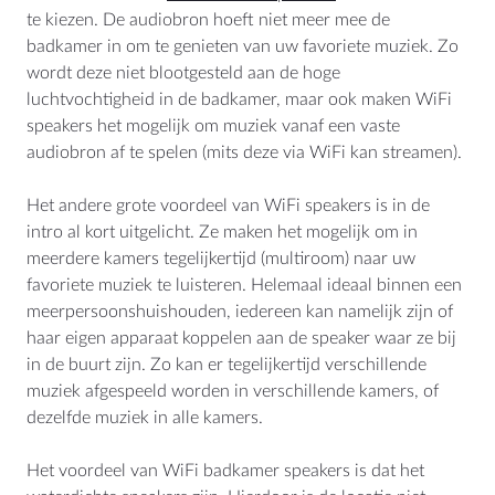
te kiezen. De audiobron hoeft niet meer mee de
badkamer in om te genieten van uw favoriete muziek. Zo
wordt deze niet blootgesteld aan de hoge
luchtvochtigheid in de badkamer, maar ook maken WiFi
LOCATIE
speakers het mogelijk om muziek vanaf een vaste
Nederland
audiobron af te spelen (mits deze via WiFi kan streamen).
België
Het andere grote voordeel van WiFi speakers is in de
Deutschland
intro al kort uitgelicht. Ze maken het mogelijk om in
Worldwide
meerdere kamers tegelijkertijd (multiroom) naar uw
favoriete muziek te luisteren. Helemaal ideaal binnen een
meerpersoonshuishouden, iedereen kan namelijk zijn of
haar eigen apparaat koppelen aan de speaker waar ze bij
CONTACT
in de buurt zijn. Zo kan er tegelijkertijd verschillende
AquaSound
muziek afgespeeld worden in verschillende kamers, of
Habraken 2145
dezelfde muziek in alle kamers.
5507TE Veldhoven
Nederland
Het voordeel van WiFi badkamer speakers is dat het
KVK: 17109745