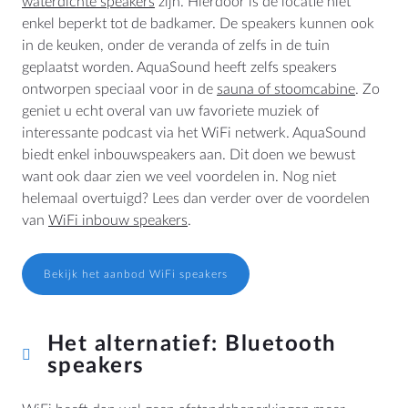
waterdichte speakers
zijn. Hierdoor is de locatie niet
BTW: NL807514755B01
enkel beperkt tot de badkamer. De speakers kunnen ook
in de keuken, onder de veranda of zelfs in de tuin
+31 (0)40 253 4205
geplaatst worden. AquaSound heeft zelfs speakers
info@aquasound.eu
ontworpen speciaal voor in de
sauna of stoomcabine
. Zo
geniet u echt overal van uw favoriete muziek of
interessante podcast via het WiFi netwerk. AquaSound
biedt enkel inbouwspeakers aan. Dit doen we bewust
want ook daar zien we veel voordelen in. Nog niet
helemaal overtuigd? Lees dan verder over de voordelen
van
WiFi inbouw speakers
.
Bekijk het aanbod WiFi speakers
Het alternatief: Bluetooth
speakers