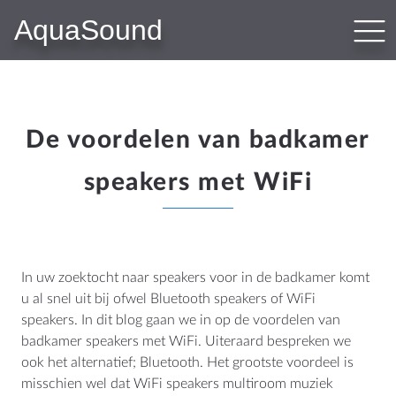
AquaSound
PRODUCTEN
Bluetooth Audiosystemen
WiFi-Audiosystemen
N-Joy Badkamerradio
De voordelen van badkamer
Subwoofer-Kit
speakers met WiFi
Badkamer Speakers
Sauna Speakers
Outdoor Speakers
Hotel Audio
In uw zoektocht naar speakers voor in de badkamer komt
u al snel uit bij ofwel Bluetooth speakers of WiFi
speakers. In dit blog gaan we in op de voordelen van
WEBSHOP
badkamer speakers met WiFi. Uiteraard bespreken we
ook het alternatief; Bluetooth. Het grootste voordeel is
Shop
misschien wel dat WiFi speakers multiroom muziek
Winkelwagen