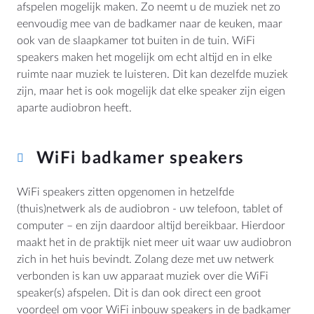
afspelen mogelijk maken. Zo neemt u de muziek net zo
eenvoudig mee van de badkamer naar de keuken, maar
ook van de slaapkamer tot buiten in de tuin. WiFi
speakers maken het mogelijk om echt altijd en in elke
MEER
ruimte naar muziek te luisteren. Dit kan dezelfde muziek
zijn, maar het is ook mogelijk dat elke speaker zijn eigen
Dealer Locator
aparte audiobron heeft.
Blog
WiFi badkamer speakers
HULP
WiFi speakers zitten opgenomen in hetzelfde
Contact
(thuis)netwerk als de audiobron - uw telefoon, tablet of
Handleidingen
computer – en zijn daardoor altijd bereikbaar. Hierdoor
Prijslijsten en Brochures
maakt het in de praktijk niet meer uit waar uw audiobron
zich in het huis bevindt. Zolang deze met uw netwerk
Algemene Voorwaarden
verbonden is kan uw apparaat muziek over die WiFi
Cookiebeleid
speaker(s) afspelen. Dit is dan ook direct een groot
Herroeping
voordeel om voor
WiFi inbouw speakers
in de badkamer