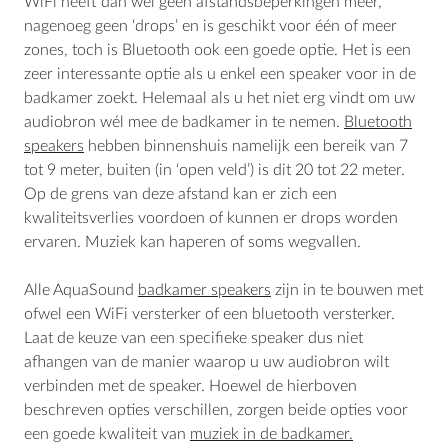
WiFi heeft dan wel geen afstandsbeperkingen meer,
nagenoeg geen ‘drops’ en is geschikt voor één of meer
zones, toch is Bluetooth ook een goede optie. Het is een
zeer interessante optie als u enkel een speaker voor in de
badkamer zoekt. Helemaal als u het niet erg vindt om uw
audiobron wél mee de badkamer in te nemen.
Bluetooth
speakers
hebben binnenshuis namelijk een bereik van 7
tot 9 meter, buiten (in ‘open veld’) is dit 20 tot 22 meter.
Op de grens van deze afstand kan er zich een
kwaliteitsverlies voordoen of kunnen er drops worden
ervaren. Muziek kan haperen of soms wegvallen.
Alle AquaSound
badkamer speakers
zijn in te bouwen met
ofwel een WiFi versterker of een bluetooth versterker.
Laat de keuze van een specifieke speaker dus niet
afhangen van de manier waarop u uw audiobron wilt
verbinden met de speaker. Hoewel de hierboven
beschreven opties verschillen, zorgen beide opties voor
een goede kwaliteit van
muziek in de badkamer.