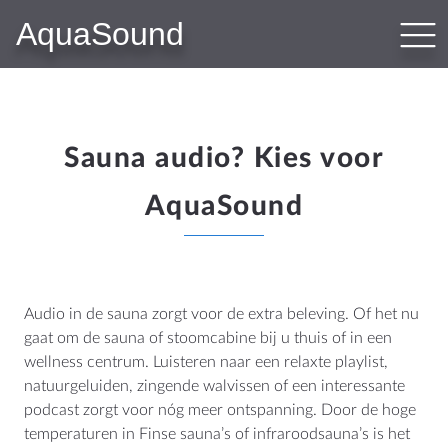
AquaSound
PRODUCTEN
Bluetooth Audiosystemen
WiFi-Audiosystemen
N-Joy Badkamerradio
Sauna audio? Kies voor
Subwoofer-Kit
AquaSound
Badkamer Speakers
Sauna Speakers
Outdoor Speakers
Hotel Audio
Audio in de sauna zorgt voor de extra beleving. Of het nu
gaat om de sauna of stoomcabine bij u thuis of in een
wellness centrum. Luisteren naar een relaxte playlist,
WEBSHOP
natuurgeluiden, zingende walvissen of een interessante
podcast zorgt voor nóg meer ontspanning. Door de hoge
Shop
temperaturen in Finse sauna’s of infraroodsauna’s is het
Winkelwagen