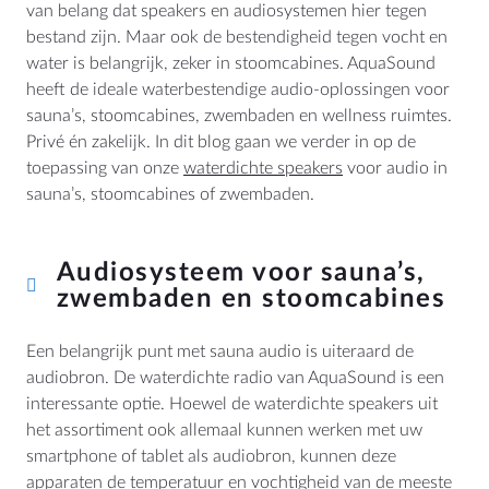
van belang dat speakers en audiosystemen hier tegen
bestand zijn. Maar ook de bestendigheid tegen vocht en
water is belangrijk, zeker in stoomcabines. AquaSound
heeft de ideale waterbestendige audio-oplossingen voor
MEER
sauna’s, stoomcabines, zwembaden en wellness ruimtes.
Privé én zakelijk. In dit blog gaan we verder in op de
Dealer Locator
toepassing van onze
waterdichte speakers
voor audio in
Blog
sauna’s, stoomcabines of zwembaden.
Audiosysteem voor sauna’s,
HULP
zwembaden en stoomcabines
Contact
Handleidingen
Een belangrijk punt met sauna audio is uiteraard de
Prijslijsten en Brochures
audiobron. De waterdichte radio van AquaSound is een
interessante optie. Hoewel de waterdichte speakers uit
Algemene Voorwaarden
het assortiment ook allemaal kunnen werken met uw
Cookiebeleid
smartphone of tablet als audiobron, kunnen deze
Herroeping
apparaten de temperatuur en vochtigheid van de meeste