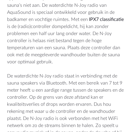
sauna’s niet aan. De waterdichte N-Joy radio van
AquaSound is speciaal ontwikkeld voor gebruik in de
badkamer en vochtige ruimtes. Met een
IPX7 classificatie
is de (radio)controller dompeldicht, hij kan zonder
LOCATIE
problemen een half uur lang onder water. De N-Joy
Nederland
controller is helaas niet bestand tegen de hoge
België
temperaturen van een sauna. Plaats deze controller dan
ook met de meegeleverde wandhouder buiten de sauna
Deutschland
voor optimaal gebruik.
Worldwide
De waterdichte N-Joy radio staat in verbinding met de
sauna speakers via Bluetooth. Met een bereik van 7 tot 9
meter heeft u een aardige range tussen de speakers en de
CONTACT
controller. Op de grens van deze afstand kan er
AquaSound
kwaliteitsverlies of drops worden ervaren. Dus hou
Habraken 2145
rekening met waar u de controller en de wandhouder
5507TE Veldhoven
plaatst. De N-Joy radio is ook verbonden met het WiFi
Nederland
netwerk om zo de streams binnen te halen. Zo speelt u
KVK: 17109745