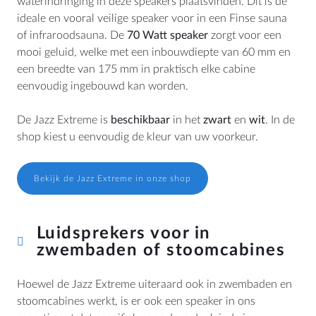
waterindringing in deze speakers plaatsvinden. Dit is de
ideale en vooral veilige speaker voor in een Finse sauna
of infraroodsauna. De
70 Watt speaker
zorgt voor een
mooi geluid, welke met een inbouwdiepte van 60 mm en
een breedte van 175 mm in praktisch elke cabine
eenvoudig ingebouwd kan worden.
De Jazz Extreme is
beschikbaar
in het
zwart
en
wit
. In de
shop kiest u eenvoudig de kleur van uw voorkeur.
Bekijk de Jazz Extreme in onze shop
Luidsprekers voor in
zwembaden of stoomcabines
Hoewel de Jazz Extreme uiteraard ook in zwembaden en
stoomcabines werkt, is er ook een speaker in ons