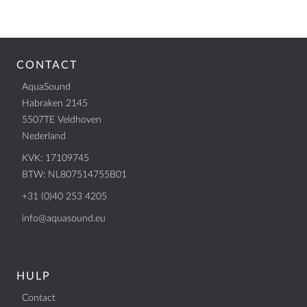
CONTACT
AquaSound
Habraken 2145
5507TE Veldhoven
Nederland
KVK: 17109745
BTW: NL807514755B01
+31 (0)40 253 4205
info@aquasound.eu
HULP
Contact