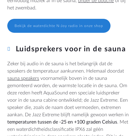
eenvoudig muziek af in de sauna,
onder de douche
of bij
BTW: NL807514755B01
het zwembad.
+31 (0)40 253 4205
info@aquasound.eu
Bekijk de waterdichte N-Joy radio in onze shop
Luidsprekers voor in de sauna
Zeker bij audio in de sauna is het belangrijk dat de
speakers de temperatuur aankunnen. Helemaal doordat
sauna speakers
voornamelijk boven in de sauna
gemonteerd worden, de warmste locatie in de sauna. Om
deze reden heeft AquaSound een speciale luidspreker
voor in de sauna cabine ontwikkeld; de Jazz Extreme. Een
speaker die, zoals de naam doet vermoeden, extremen
aankan. De Jazz Extreme blijft namelijk gewoon werken in
temperaturen tussen de -25 en +100 graden Celsius
. Met
een waterdichtheidsclassificatie IPX6 zal géén