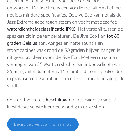
assortiment dat specifiek voor deze doeleinde is
ontworpen. De Jive Eco is een goedkoper alternatief met
net iets mindere specificaties. De Jive Eco kan net als de
Jazz Extreme goed tegen stoom en vocht met dezelfde
waterdichtheidsclassificatie IPX6
. Het verschil tussen de
speakers zit in de temperaturen. De Jive Eco kan
tot 60
graden Celsius
aan. Aangezien natte sauna’s en
stoomcabines vaak rond de 50 graden blijven hangen is
dit geen probleem voor de Jive Eco. Met een maximaal
vermogen van 55 Watt en slechts een inbouwdiepte van
35 mm (buitendiameter is 155 mm) is dit een speaker die
in praktisch elk zwembad of in elke stoomcabine zijn plek
vindt.
Ook de Jive Eco is
beschikbaar
in het
zwart
en
wit
. U
kiest de gewenste kleur eenvoudig in onze shop.
Bekijk de Jive Eco in onze shop