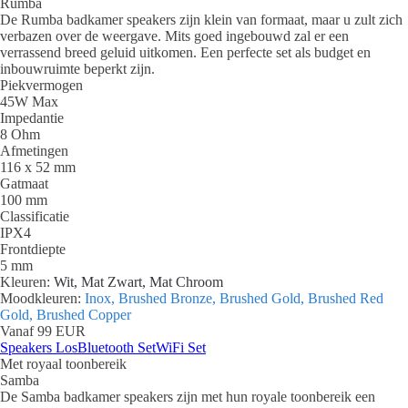
Rumba
De Rumba badkamer speakers zijn klein van formaat, maar u zult zich
verbazen over de weergave. Mits goed ingebouwd zal er een
verrassend breed geluid uitkomen. Een perfecte set als budget en
inbouwruimte beperkt zijn.
Piekvermogen
45W Max
Impedantie
8 Ohm
Afmetingen
116 x 52 mm
Gatmaat
100 mm
Classificatie
IPX4
Frontdiepte
5 mm
Kleuren:
Wit, Mat Zwart, Mat Chroom
Moodkleuren:
Inox, Brushed Bronze, Brushed Gold, Brushed Red
Gold, Brushed Copper
Vanaf 99 EUR
Speakers Los
Bluetooth Set
WiFi Set
Met royaal toonbereik
Samba
De Samba badkamer speakers zijn met hun royale toonbereik een