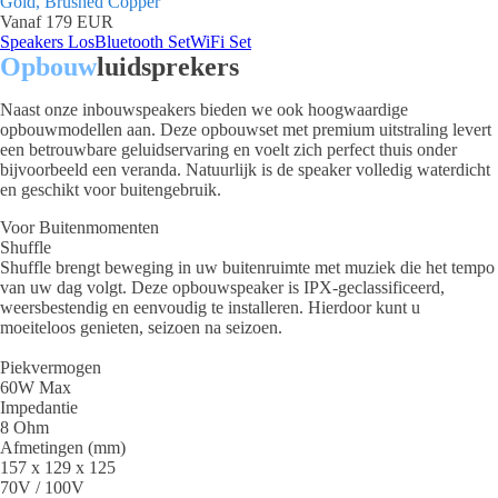
Gold, Brushed Copper
Vanaf 179 EUR
Speakers Los
Bluetooth Set
WiFi Set
Opbouw
luidsprekers
Naast onze inbouwspeakers bieden we ook hoogwaardige
opbouwmodellen aan. Deze opbouwset met premium uitstraling levert
een betrouwbare geluidservaring en voelt zich perfect thuis onder
bijvoorbeeld een veranda. Natuurlijk is de speaker volledig waterdicht
en geschikt voor buitengebruik.
Voor Buitenmomenten
Shuffle
Shuffle brengt beweging in uw buitenruimte met muziek die het tempo
van uw dag volgt. Deze opbouwspeaker is IPX‑geclassificeerd,
weersbestendig en eenvoudig te installeren. Hierdoor kunt u
moeiteloos genieten, seizoen na seizoen.
Piekvermogen
60W Max
Impedantie
8 Ohm
Afmetingen (mm)
157 x 129 x 125
70V / 100V