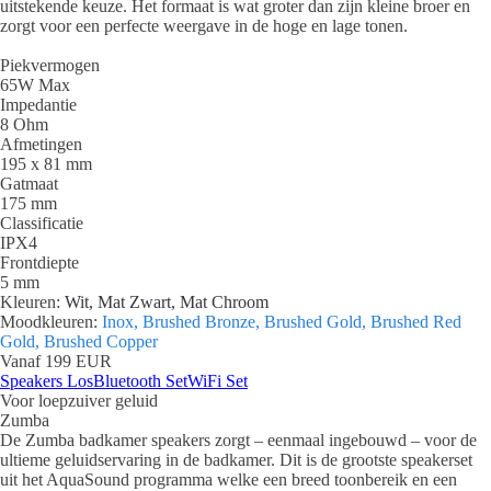
uitstekende keuze. Het formaat is wat groter dan zijn kleine broer en
zorgt voor een perfecte weergave in de hoge en lage tonen.
Piekvermogen
65W Max
Impedantie
8 Ohm
Afmetingen
195 x 81 mm
Gatmaat
175 mm
Classificatie
IPX4
Frontdiepte
5 mm
Kleuren:
Wit, Mat Zwart, Mat Chroom
Moodkleuren:
Inox, Brushed Bronze, Brushed Gold, Brushed Red
Gold, Brushed Copper
Vanaf 199 EUR
Speakers Los
Bluetooth Set
WiFi Set
Voor loepzuiver geluid
Zumba
De Zumba badkamer speakers zorgt – eenmaal ingebouwd – voor de
ultieme geluidservaring in de badkamer. Dit is de grootste speakerset
uit het AquaSound programma welke een breed toonbereik en een