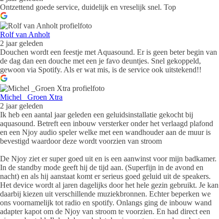
Ontzettend goede service, duidelijk en vreselijk snel. Top
Rolf van Anholt
2 jaar geleden
Douchen wordt een feestje met Aquasound. Er is geen beter begin van
de dag dan een douche met een je favo deuntjes. Snel gekoppeld,
gewoon via Spotify. Als er wat mis, is de service ook uitstekend!!
Michel _Groen Xtra
2 jaar geleden
Ik heb een aantal jaar geleden een geluidsinstallatie gekocht bij
aquasound. Betreft een inbouw versterker onder het verlaagd plafond
en een Njoy audio speler welke met een wandhouder aan de muur is
bevestigd waardoor deze wordt voorzien van stroom
De Njoy ziet er super goed uit en is een aanwinst voor mijn badkamer.
In de standby mode geeft hij de tijd aan. (Superfijn in de avond en
nacht) en als hij aanstaat komt er serieus goed geluid uit de speakers.
Het device wordt al jaren dagelijks door het hele gezin gebruikt. Je kan
daarbij kiezen uit verschillende muziekbronnen. Echter beperken we
ons voornamelijk tot radio en spotify. Onlangs ging de inbouw wand
adapter kapot om de Njoy van stroom te voorzien. En had direct een