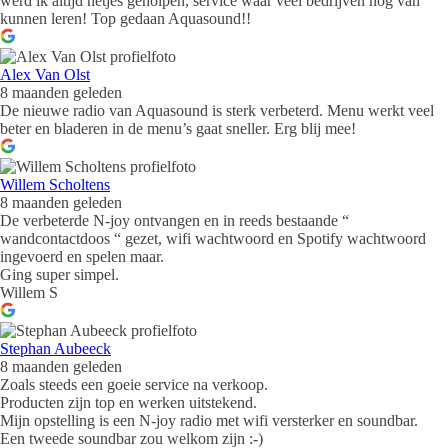
werd ik altijd netjes geholpen, service waar veel bedrijven nog van
kunnen leren! Top gedaan Aquasound!!
Alex Van Olst
8 maanden geleden
De nieuwe radio van Aquasound is sterk verbeterd. Menu werkt veel
beter en bladeren in de menu’s gaat sneller. Erg blij mee!
Willem Scholtens
8 maanden geleden
De verbeterde N-joy ontvangen en in reeds bestaande “
wandcontactdoos “ gezet, wifi wachtwoord en Spotify wachtwoord
ingevoerd en spelen maar.
Ging super simpel.
Willem S
Stephan Aubeeck
8 maanden geleden
Zoals steeds een goeie service na verkoop.
Producten zijn top en werken uitstekend.
Mijn opstelling is een N-joy radio met wifi versterker en soundbar.
Een tweede soundbar zou welkom zijn :-)