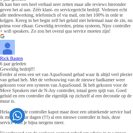
Ik kan hier een heel verhaal neer zetten maar alle reviews hieronder
geven het al aan. Zéér klant- en servicegericht bedrijf. Verlenen echt
alle medewerking, telefonisch of via mail, om het 100% in orde te
krijgen. Kreeg in het begin zelf het geluid niet helemaal naar de zin, nu
prima voor elkaar. Geweldig tevreden, prima systeem, Njoy controller
+ wifi speakers. Zo zou het overal qua service moeten zijn!
Rick Basten
6 jaar geleden
Geweldig bedrijf!!
Eerder al eens een set van AquaSound gehad waar ik altijd veel plezier
van gehad heb. Met de verbouwing van de nieuwe badkamer weer
gekozen voor een systeem van AquaSound. Ik heb gekozen voor de
Move Speakers met de N-Joy controller, totaal geen spijt van. Goed
geluid en een controller die eigenlijk op zichzelf al een decoratie op de
muur is.
Helaas ging de controller kapot maar door een uitstekende service had
ik met een paar dagen (!!!) al een nieuwe controller in huis, deze
service vind je bijna nergens meer.