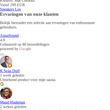
Kleuren:
Mat Chroom
Vanaf 299 EUR
Speakers Los
Ervaringen van onze klanten
Bekijk hieronder een selectie aan ervaringen van enthousiaste
gebruikers.
AquaSound
4.9
Gebaseerd op 80 beoordelingen
powered by
G
o
o
g
l
e
R Sean Duff
1 week geleden
Uitstekend product voor mijn sauna.
Maud Haakman
2 weken geleden