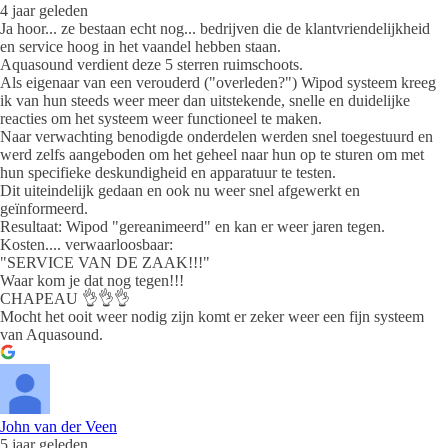
4 jaar geleden
Ja hoor... ze bestaan echt nog... bedrijven die de klantvriendelijkheid
en service hoog in het vaandel hebben staan.
Aquasound verdient deze 5 sterren ruimschoots.
Als eigenaar van een verouderd ("overleden?") Wipod systeem kreeg
ik van hun steeds weer meer dan uitstekende, snelle en duidelijke
reacties om het systeem weer functioneel te maken.
Naar verwachting benodigde onderdelen werden snel toegestuurd en
werd zelfs aangeboden om het geheel naar hun op te sturen om met
hun specifieke deskundigheid en apparatuur te testen.
Dit uiteindelijk gedaan en ook nu weer snel afgewerkt en
geïnformeerd.
Resultaat: Wipod "gereanimeerd" en kan er weer jaren tegen.
Kosten.... verwaarloosbaar:
"SERVICE VAN DE ZAAK!!!"
Waar kom je dat nog tegen!!!
CHAPEAU 👌👌👌
Mocht het ooit weer nodig zijn komt er zeker weer een fijn systeem
van Aquasound.
John van der Veen
5 jaar geleden