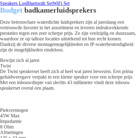
Speakers Los
Bluetooth Set
WiFi Set
Budget
badkamerluidsprekers
Deze betrouwbare waterdichte luidsprekers zijn al jarenlang een
vertrouwde favoriet in het assortiment en leveren indrukwekkende
prestaties tegen een zeer scherpe prijs. Ze zijn veelzijdig en duurzaam,
waardoor ze op talloze locaties uitstekend tot hun recht komen.
Dankzij de diverse montagemogelijkheden en IP-waterbestendigheid
zijn de mogelijkheden eindeloos.
Bewijst zich al jaren
Twist
De Twist speakerset heeft zich al heel wat jaren bewezen. Een prima
geluidweergave verpakt in een kleine speaker voor een scherpe prijs.
Met een inbouwdiepte van slechts 43 millimeter vindt deze inbouw
speakerset overal een plaats.
Piekvermogen
45W Max
Impedantie
8 Ohm
Afmetingen
135 x 43 mm