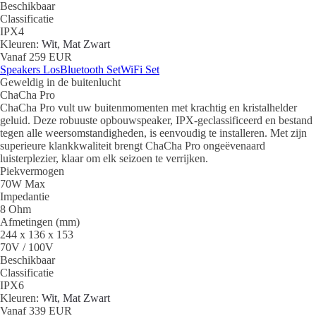
Beschikbaar
Classificatie
IPX4
Kleuren:
Wit, Mat Zwart
Vanaf 259 EUR
Speakers Los
Bluetooth Set
WiFi Set
Geweldig in de buitenlucht
ChaCha Pro
ChaCha Pro vult uw buitenmomenten met krachtig en kristalhelder
geluid. Deze robuuste opbouwspeaker, IPX-geclassificeerd en bestand
tegen alle weersomstandigheden, is eenvoudig te installeren. Met zijn
superieure klankkwaliteit brengt ChaCha Pro ongeëvenaard
luisterplezier, klaar om elk seizoen te verrijken.
Piekvermogen
70W Max
Impedantie
8 Ohm
Afmetingen (mm)
244 x 136 x 153
70V / 100V
Beschikbaar
Classificatie
IPX6
Kleuren:
Wit, Mat Zwart
Vanaf 339 EUR