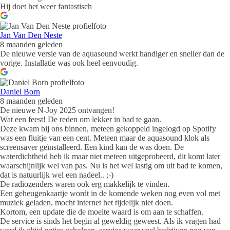
Hij doet het weer fantastisch
Jan Van Den Neste
8 maanden geleden
De nieuwe versie van de aquasound werkt handiger en sneller dan de
vorige. Installatie was ook heel eenvoudig.
Daniel Born
8 maanden geleden
De nieuwe N-Joy 2025 ontvangen!
Wat een feest! De reden om lekker in bad te gaan.
Deze kwam bij ons binnen, meteen gekoppeld ingelogd op Spotify
was een fluitje van een cent. Meteen maar de aquasound klok als
screensaver geïnstalleerd. Een kind kan de was doen. De
waterdichtheid heb ik maar niet meteen uitgeprobeerd, dit komt later
waarschijnlijk wel van pas. Nu is het wel lastig om uit bad te komen,
dat is natuurlijk wel een nadeel.. ;-)
De radiozenders waren ook erg makkelijk te vinden.
Een geheugenkaartje wordt in de komende weken nog even vol met
muziek geladen, mocht internet het tijdelijk niet doen.
Kortom, een update die de moeite waard is om aan te schaffen.
De service is sinds het begin al geweldig geweest. Als ik vragen had