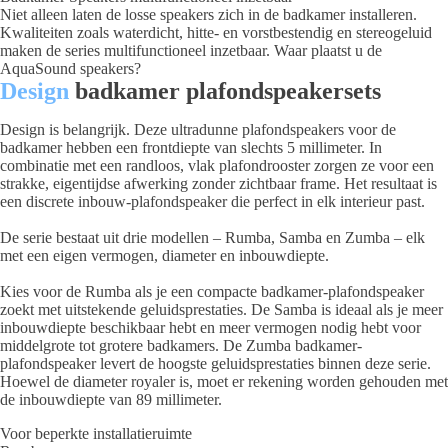
Niet alleen laten de losse speakers zich in de badkamer installeren.
Kwaliteiten zoals waterdicht, hitte- en vorstbestendig en stereogeluid
maken de series multifunctioneel inzetbaar. Waar plaatst u de
AquaSound speakers?
Design
badkamer plafondspeakersets
Design is belangrijk. Deze ultradunne plafondspeakers voor de
badkamer hebben een frontdiepte van slechts 5 millimeter. In
combinatie met een randloos, vlak plafondrooster zorgen ze voor een
strakke, eigentijdse afwerking zonder zichtbaar frame. Het resultaat is
een discrete inbouw-plafondspeaker die perfect in elk interieur past.
De serie bestaat uit drie modellen – Rumba, Samba en Zumba – elk
met een eigen vermogen, diameter en inbouwdiepte.
Kies voor de Rumba als je een compacte badkamer-plafondspeaker
zoekt met uitstekende geluidsprestaties. De Samba is ideaal als je meer
inbouwdiepte beschikbaar hebt en meer vermogen nodig hebt voor
middelgrote tot grotere badkamers. De Zumba badkamer-
plafondspeaker levert de hoogste geluidsprestaties binnen deze serie.
Hoewel de diameter royaler is, moet er rekening worden gehouden met
de inbouwdiepte van 89 millimeter.
Voor beperkte installatieruimte