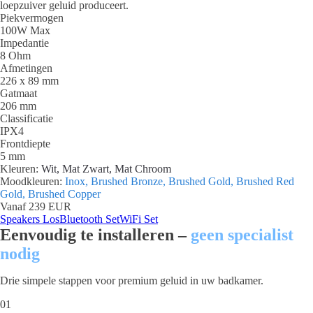
loepzuiver geluid produceert.
Piekvermogen
100W Max
Impedantie
8 Ohm
Afmetingen
226 x 89 mm
Gatmaat
206 mm
Classificatie
IPX4
Frontdiepte
5 mm
Kleuren:
Wit, Mat Zwart, Mat Chroom
Moodkleuren:
Inox, Brushed Bronze, Brushed Gold, Brushed Red
Gold, Brushed Copper
Vanaf 239 EUR
Speakers Los
Bluetooth Set
WiFi Set
Eenvoudig te installeren –
geen specialist
nodig
Drie simpele stappen voor premium geluid in uw badkamer.
01