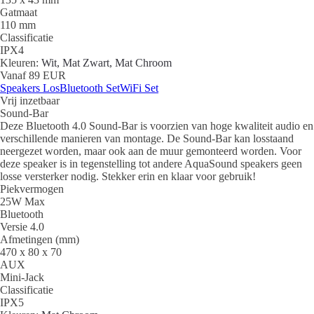
Gatmaat
110 mm
Classificatie
IPX4
Kleuren:
Wit, Mat Zwart, Mat Chroom
Vanaf 89 EUR
Speakers Los
Bluetooth Set
WiFi Set
Vrij inzetbaar
Sound-Bar
Deze Bluetooth 4.0 Sound-Bar is voorzien van hoge kwaliteit audio en
verschillende manieren van montage. De Sound-Bar kan losstaand
neergezet worden, maar ook aan de muur gemonteerd worden. Voor
deze speaker is in tegenstelling tot andere AquaSound speakers geen
losse versterker nodig. Stekker erin en klaar voor gebruik!
Piekvermogen
25W Max
Bluetooth
Versie 4.0
Afmetingen (mm)
470 x 80 x 70
AUX
Mini-Jack
Classificatie
IPX5