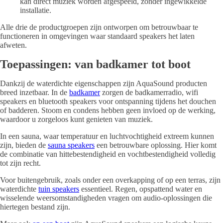
kan direct muziek worden afgespeeld, zonder ingewikkelde
installatie.
Alle drie de productgroepen zijn ontworpen om betrouwbaar te
functioneren in omgevingen waar standaard speakers het laten
afweten.
Toepassingen: van badkamer tot boot
Dankzij de waterdichte eigenschappen zijn AquaSound producten
breed inzetbaar. In de
badkamer
zorgen de badkamerradio, wifi
speakers en bluetooth speakers voor ontspanning tijdens het douchen
of badderen. Stoom en condens hebben geen invloed op de werking,
waardoor u zorgeloos kunt genieten van muziek.
In een sauna, waar temperatuur en luchtvochtigheid extreem kunnen
zijn, bieden de
sauna speakers
een betrouwbare oplossing. Hier komt
de combinatie van hittebestendigheid en vochtbestendigheid volledig
tot zijn recht.
Voor buitengebruik, zoals onder een overkapping of op een terras, zijn
waterdichte
tuin speakers
essentieel. Regen, opspattend water en
wisselende weersomstandigheden vragen om audio-oplossingen die
hiertegen bestand zijn.