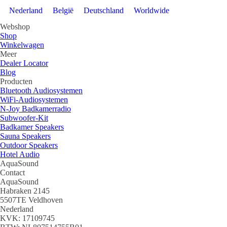
Nederland
België
Deutschland
Worldwide
Webshop
Shop
Winkelwagen
Meer
Dealer Locator
Blog
Producten
Bluetooth Audiosystemen
WiFi-Audiosystemen
N-Joy Badkamerradio
Subwoofer-Kit
Badkamer Speakers
Sauna Speakers
Outdoor Speakers
Hotel Audio
AquaSound
Contact
AquaSound
Habraken 2145
5507TE Veldhoven
Nederland
KVK: 17109745