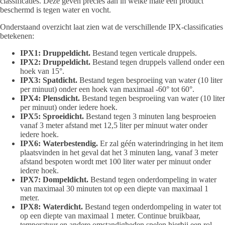
classificaties. Deze geven precies aan in welke mate een product
beschermd is tegen water en vocht.
Onderstaand overzicht laat zien wat de verschillende IPX-classificaties
betekenen:
IPX1: Druppeldicht.
Bestand tegen verticale druppels.
IPX2: Druppeldicht.
Bestand tegen druppels vallend onder een
hoek van 15°.
IPX3: Spatdicht.
Bestand tegen besproeiing van water (10 liter
per minuut) onder een hoek van maximaal -60° tot 60°.
IPX4: Plensdicht.
Bestand tegen besproeiing van water (10 liter
per minuut) onder iedere hoek.
IPX5: Sproeidicht.
Bestand tegen 3 minuten lang besproeien
vanaf 3 meter afstand met 12,5 liter per minuut water onder
iedere hoek.
IPX6: Waterbestendig.
Er zal géén waterindringing in het item
plaatsvinden in het geval dat het 3 minuten lang, vanaf 3 meter
afstand bespoten wordt met 100 liter water per minuut onder
iedere hoek.
IPX7: Dompeldicht.
Bestand tegen onderdompeling in water
van maximaal 30 minuten tot op een diepte van maximaal 1
meter.
IPX8: Waterdicht.
Bestand tegen onderdompeling in water tot
op een diepte van maximaal 1 meter. Continue bruikbaar,
temperatuur en andere omstandigheden spelen hierbij een rol.