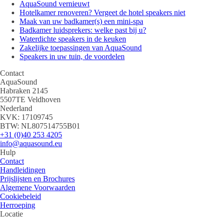
AquaSound vernieuwt
Hotelkamer renoveren? Vergeet de hotel speakers niet
Maak van uw badkamer(s) een mini-spa
Badkamer luidsprekers: welke past bij u?
Waterdichte speakers in de keuken
Zakelijke toepassingen van AquaSound
Speakers in uw tuin, de voordelen
Contact
AquaSound
Habraken 2145
5507TE Veldhoven
Nederland
KVK: 17109745
BTW: NL807514755B01
+31 (0)40 253 4205
info@aquasound.eu
Hulp
Contact
Handleidingen
Prijslijsten en Brochures
Algemene Voorwaarden
Cookiebeleid
Herroeping
Locatie