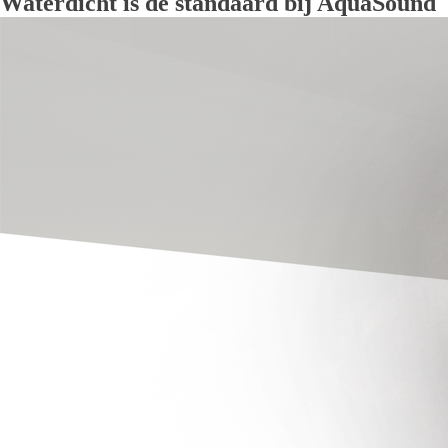
Waterdicht is de standaard bij AquaSound