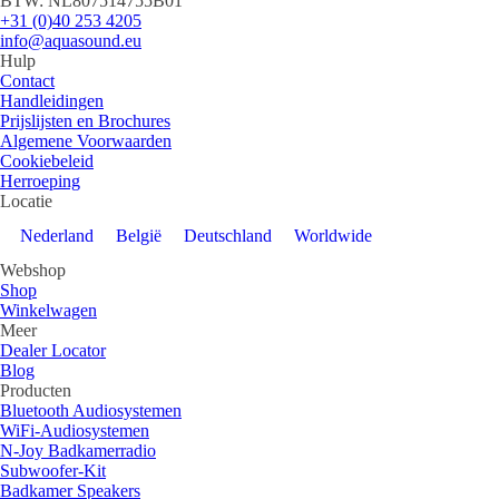
BTW: NL807514755B01
+31 (0)40 253 4205
info@aquasound.eu
Hulp
Contact
Handleidingen
Prijslijsten en Brochures
Algemene Voorwaarden
Cookiebeleid
Herroeping
Locatie
Nederland
België
Deutschland
Worldwide
Webshop
Shop
Winkelwagen
Meer
Dealer Locator
Blog
Producten
Bluetooth Audiosystemen
WiFi-Audiosystemen
N-Joy Badkamerradio
Subwoofer-Kit
Badkamer Speakers