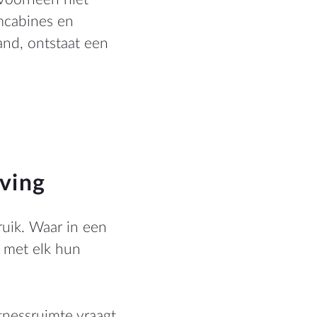
mcabines en
and, ontstaat een
eving
ruik. Waar in een
s met elk hun
tnessruimte vraagt