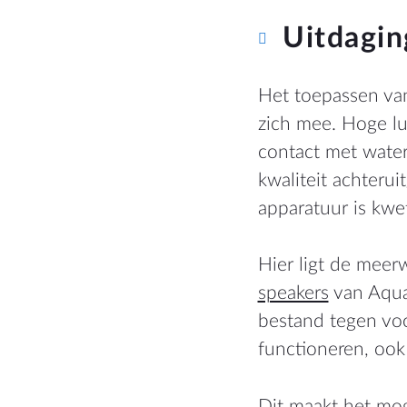
Uitdagin
Het toepassen van
zich mee. Hoge lu
contact met water
kwaliteit achteru
apparatuur is kwet
Hier ligt de meer
speakers
van Aqua
bestand tegen vo
functioneren, ook 
Dit maakt het mog