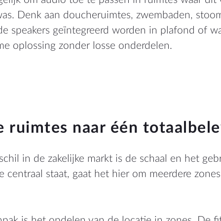
was. Denk aan doucheruimtes, zwembaden, stoo
de speakers geïntegreerd worden in plafond of w
me oplossing zonder losse onderdelen.
e ruimtes naar één totaalbel
schil in de zakelijke markt is de schaal en het geb
 centraal staat, gaat het hier om meerdere zone
pak is het opdelen van de locatie in zones. De fi