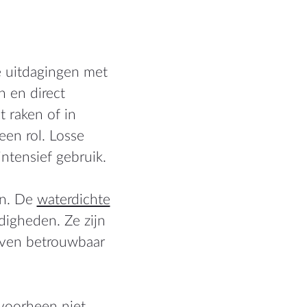
e uitdagingen met
 en direct
 raken of in
een rol. Losse
ntensief gebruik.
en. De
waterdichte
igheden. Ze zijn
jven betrouwbaar
 voorheen niet