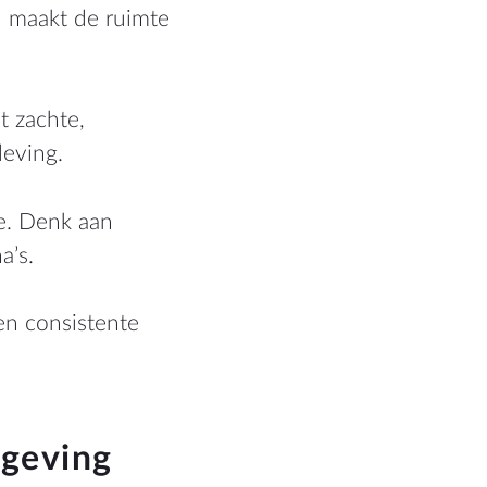
n maakt de ruimte
t zachte,
leving.
ie. Denk aan
a’s.
en consistente
mgeving