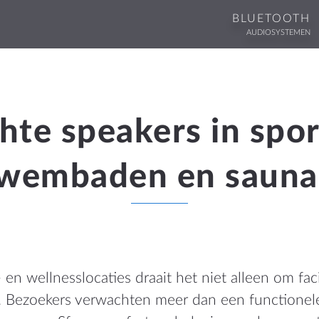
BLUETOOTH
AUDIOSYSTEMEN
WEBSHOP
Shop
ingen
Winkelwagen
ten en Brochures
hte speakers in spor
e Voorwaarden
wembaden en sauna
MEER
leid
Dealer Locator
ng
Blog
en wellnesslocaties draait het niet alleen om fac
IE
g. Bezoekers verwachten meer dan een functionel
nd