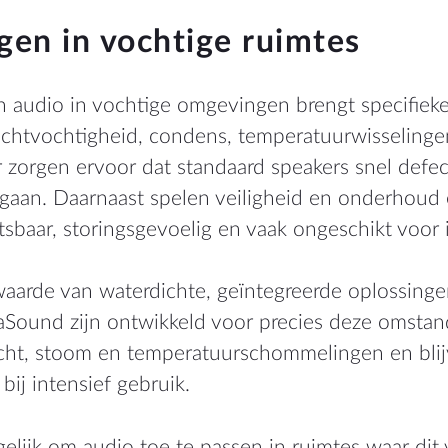
gen in vochtige ruimtes
 audio in vochtige omgevingen brengt specifiek
chtvochtigheid, condens, temperatuurwisselingen
 zorgen ervoor dat standaard speakers snel defect
itgaan. Daarnaast spelen veiligheid en onderhoud 
sbaar, storingsgevoelig en vaak ongeschikt voor i
waarde van waterdichte, geïntegreerde oplossing
Sound zijn ontwikkeld voor precies deze omstand
cht, stoom en temperatuurschommelingen en bli
bij intensief gebruik.
elijk om audio toe te passen in ruimtes waar dit