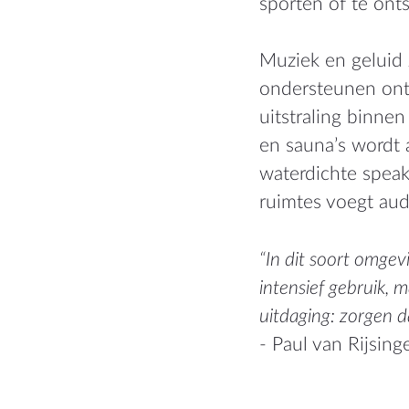
sporten of te ont
België
Muziek en geluid 
Deutschl
ondersteunen ont
Worldwi
uitstraling binne
en sauna’s wordt 
waterdichte speak
ruimtes voegt aud
“In dit soort omgev
intensief gebruik, m
uitdaging: zorgen d
- Paul van Rijsin