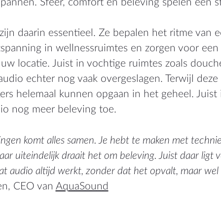
spannen. Sfeer, comfort en beleving spelen een st
zijn daarin essentieel. Ze bepalen het ritme van 
and
spanning in wellnessruimtes en zorgen voor een 
de
n uw locatie. Juist in vochtige ruimtes zoals dou
audio echter nog vaak overgeslagen. Terwijl deze
ers helemaal kunnen opgaan in het geheel. Juist 
io nog meer beleving toe.
ingen komt alles samen. Je hebt te maken met technie
aar uiteindelijk draait het om beleving. Juist daar ligt
at audio altijd werkt, zonder dat het opvalt, maar wel 
gen, CEO van
AquaSound