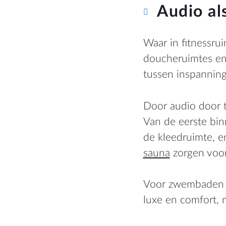
Audio al
Waar in fitnessrui
doucheruimtes en w
tussen inspannin
Door audio door t
Van de eerste bin
de kleedruimte, e
sauna
zorgen voor
Voor zwembaden en
luxe en comfort, 