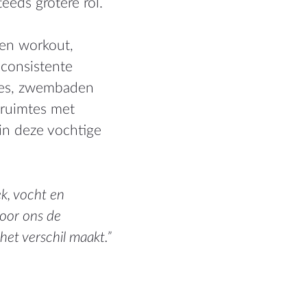
eeds grotere rol.
een workout,
consistente
ches, zwembaden
 ruimtes met
in deze vochtige
k, vocht en
 voor ons de
het verschil maakt.”