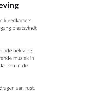
eving
 in kleedkamers,
rgang plaatsvindt
pende beleving.
evende muziek in
klanken in de
dragen aan rust,