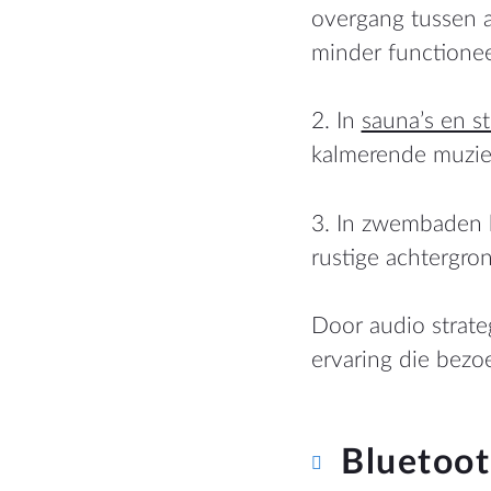
overgang tussen a
minder functionee
2. In
sauna’s en s
kalmerende muziek
3. In zwembaden k
rustige achtergro
Door audio strateg
ervaring die bez
Bluetoot