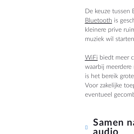
De keuze tussen B
Bluetooth
is gesch
kleinere prive ru
muziek wil starte
WiFi
biedt meer co
waarbij meerdere 
is het bereik grote
Voor zakelijke to
eventueel gecombi
Samen na
audio