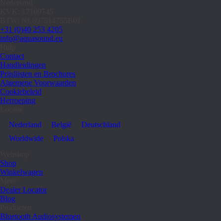
Nederland
KVK: 17109745
BTW: NL807514755B01
+31 (0)40 253 4205
info@aquasound.eu
Hulp
Contact
Handleidingen
Prijslijsten en Brochures
Algemene Voorwaarden
Cookiebeleid
Herroeping
Locatie
Nederland
België
Deutschland
Worldwide
Polska
Webshop
Shop
Winkelwagen
Meer
Dealer Locator
Blog
Producten
Bluetooth Audiosystemen