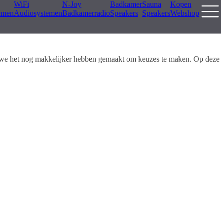
WiFi
N-Joy
Badkamer
Sauna
Kopen
emen
Audiosystemen
Badkamerradio
Speakers
Speakers
Webshop
e we het nog makkelijker hebben gemaakt om keuzes te maken. Op deze