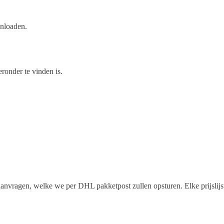
wnloaden.
onder te vinden is.
en aanvragen, welke we per DHL pakketpost zullen opsturen. Elke prijslij