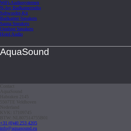
WiFi-Audiosystemen
N-Joy Badkamerradio
Subwoofer-Kit
Badkamer Speakers
Sauna Speakers
Outdoor Speakers
Hotel Audio
AquaSound
Contact
AquaSound
Habraken 2145
5507TE Veldhoven
Nederland
KVK: 17109745
BTW: NL807514755B01
+31 (0)40 253 4205
info@aquasound.eu