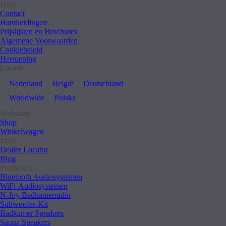
Hulp
Contact
Handleidingen
Prijslijsten en Brochures
Algemene Voorwaarden
Cookiebeleid
Herroeping
Locatie
Nederland
België
Deutschland
Worldwide
Polska
Webshop
Shop
Winkelwagen
Meer
Dealer Locator
Blog
Producten
Bluetooth Audiosystemen
WiFi-Audiosystemen
N-Joy Badkamerradio
Subwoofer-Kit
Badkamer Speakers
Sauna Speakers