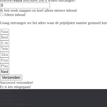
Hoeveel
extra
brochures zou u willen ontvangen?
Ik heb reeds mappen en hoef alleen nieuwe inhoud
Alleen inhoud
Graag ontvangen we het adres waar de prijslijsten naartoe gestuurd k
Verzenden
Succesvol verzonden!
Er is iets misgegaan!
Contact
AquaSound
Habraken 2145
5507TE Veldhoven