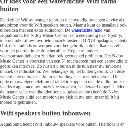
Of kies voor een waterdichte Wifi radio
buiten
Dankzij de Wifi-ontvanger gebruikt u eenvoudig uw eigen device als
audiobron voor de Wifi speakers buiten. Maar u kunt de installatie ook
uitbreiden met een extra audiobron. De
waterdichte radio
van
AquaSound, het N-Joy Music Center laat u eenvoudig naar Spotify,
internetradio of uw favoriete muziek luisteren (12GB opslagcapaciteit).
Ook deze radio is ontworpen voor het gebruik in de badkamer, zelfs
voor het gebruik in de douchecabine. Regen of andere
weersomstandigheden zijn dan ook geen enkel probleem. Het N-Joy
Music Center is voorzien van een 5″ touchscreen met een eenvoudig te
gebruiken interface. Zo luistert u buiten in de tuin naar uw favoriete
muziek of radiostation. Wel belangrijk bij het buiten gebruik van deze
waterdichte radio is dat hij in verbinding staat met het internet. De
optie om uw eigen telefoon of tablet te koppelen met de radio, om zo
via deze apparaten uw muziek te streamen, is uiteraard mogelijk. Met
de magnetische wandhouder (tevens oplaadstation) heeft de N-Joy
Music Center altijd een mooie vaste plek in uw tuin, maar blijft hij
mobiel te gebruiken.
Wifi speakers buiten inbouwen
AquaSound heeft (Wifi) inbouw speakers voor buiten. Hierdoor is er