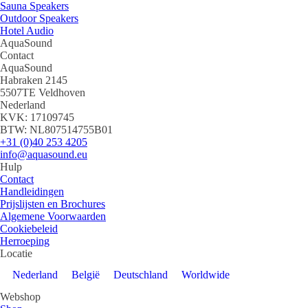
Sauna Speakers
Outdoor Speakers
Hotel Audio
AquaSound
Contact
AquaSound
Habraken 2145
5507TE Veldhoven
Nederland
KVK: 17109745
BTW: NL807514755B01
+31 (0)40 253 4205
info@aquasound.eu
Hulp
Contact
Handleidingen
Prijslijsten en Brochures
Algemene Voorwaarden
Cookiebeleid
Herroeping
Locatie
Nederland
België
Deutschland
Worldwide
Webshop