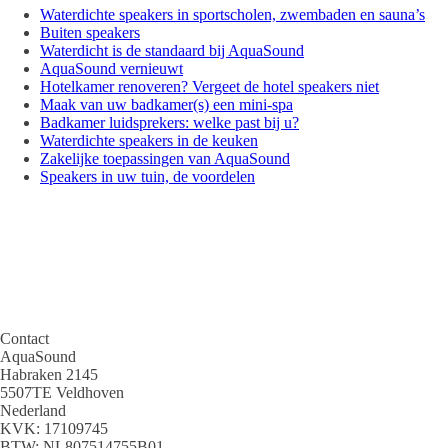
Waterdichte speakers in sportscholen, zwembaden en sauna’s
Buiten speakers
Waterdicht is de standaard bij AquaSound
AquaSound vernieuwt
Hotelkamer renoveren? Vergeet de hotel speakers niet
Maak van uw badkamer(s) een mini-spa
Badkamer luidsprekers: welke past bij u?
Waterdichte speakers in de keuken
Zakelijke toepassingen van AquaSound
Speakers in uw tuin, de voordelen
Contact
AquaSound
Habraken 2145
5507TE Veldhoven
Nederland
KVK: 17109745
BTW: NL807514755B01