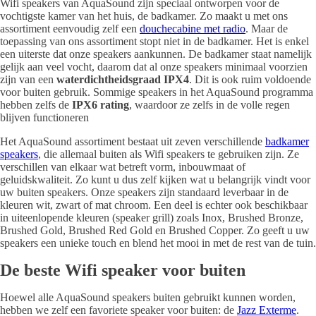
Wifi speakers van AquaSound zijn speciaal ontworpen voor de
vochtigste kamer van het huis, de badkamer. Zo maakt u met ons
assortiment eenvoudig zelf een
douchecabine met radio
. Maar de
toepassing van ons assortiment stopt niet in de badkamer. Het is enkel
een uiterste dat onze speakers aankunnen. De badkamer staat namelijk
gelijk aan veel vocht, daarom dat al onze speakers minimaal voorzien
zijn van een
waterdichtheidsgraad IPX4
. Dit is ook ruim voldoende
voor buiten gebruik. Sommige speakers in het AquaSound programma
hebben zelfs de
IPX6 rating
, waardoor ze zelfs in de volle regen
blijven functioneren
Het AquaSound assortiment bestaat uit zeven verschillende
badkamer
speakers
, die allemaal buiten als Wifi speakers te gebruiken zijn. Ze
verschillen van elkaar wat betreft vorm, inbouwmaat of
geluidskwaliteit. Zo kunt u dus zelf kijken wat u belangrijk vindt voor
uw buiten speakers. Onze speakers zijn standaard leverbaar in de
kleuren wit, zwart of mat chroom. Een deel is echter ook beschikbaar
in uiteenlopende kleuren (speaker grill) zoals Inox, Brushed Bronze,
Brushed Gold, Brushed Red Gold en Brushed Copper. Zo geeft u uw
speakers een unieke touch en blend het mooi in met de rest van de tuin.
De beste Wifi speaker voor buiten
Hoewel alle AquaSound speakers buiten gebruikt kunnen worden,
hebben we zelf een favoriete speaker voor buiten: de
Jazz Exterme
.