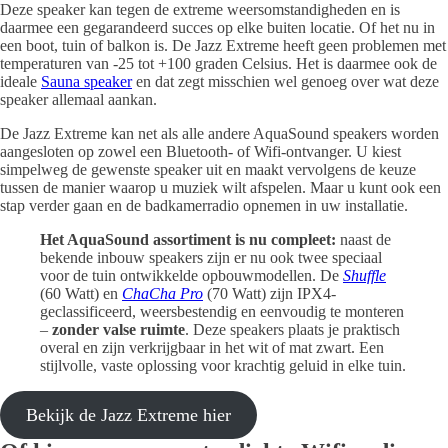
Deze speaker kan tegen de extreme weersomstandigheden en is
daarmee een gegarandeerd succes op elke buiten locatie. Of het nu in
een boot, tuin of balkon is. De Jazz Extreme heeft geen problemen met
temperaturen van -25 tot +100 graden Celsius. Het is daarmee ook de
ideale
Sauna speaker
en dat zegt misschien wel genoeg over wat deze
speaker allemaal aankan.
De Jazz Extreme kan net als alle andere AquaSound speakers worden
aangesloten op zowel een Bluetooth- of Wifi-ontvanger. U kiest
simpelweg de gewenste speaker uit en maakt vervolgens de keuze
tussen de manier waarop u muziek wilt afspelen. Maar u kunt ook een
stap verder gaan en de badkamerradio opnemen in uw installatie.
Het AquaSound assortiment is nu compleet:
naast de
bekende inbouw speakers zijn er nu ook twee speciaal
voor de tuin ontwikkelde opbouwmodellen. De
Shuffle
(60 Watt) en
ChaCha Pro
(70 Watt) zijn IPX4-
geclassificeerd, weersbestendig en eenvoudig te monteren
–
zonder valse ruimte
. Deze speakers plaats je praktisch
overal en zijn verkrijgbaar in het wit of mat zwart. Een
stijlvolle, vaste oplossing voor krachtig geluid in elke tuin.
Bekijk de Jazz Extreme hier