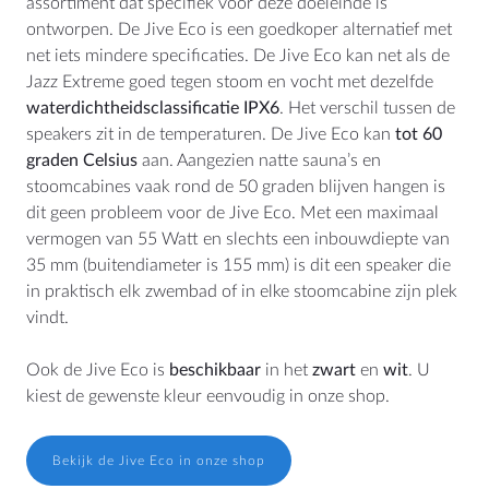
assortiment dat specifiek voor deze doeleinde is
ontworpen. De Jive Eco is een goedkoper alternatief met
net iets mindere specificaties. De Jive Eco kan net als de
Jazz Extreme goed tegen stoom en vocht met dezelfde
waterdichtheidsclassificatie IPX6
. Het verschil tussen de
speakers zit in de temperaturen. De Jive Eco kan
tot 60
graden Celsius
aan. Aangezien natte sauna’s en
stoomcabines vaak rond de 50 graden blijven hangen is
dit geen probleem voor de Jive Eco. Met een maximaal
vermogen van 55 Watt en slechts een inbouwdiepte van
35 mm (buitendiameter is 155 mm) is dit een speaker die
in praktisch elk zwembad of in elke stoomcabine zijn plek
vindt.
Ook de Jive Eco is
beschikbaar
in het
zwart
en
wit
. U
kiest de gewenste kleur eenvoudig in onze shop.
Bekijk de Jive Eco in onze shop