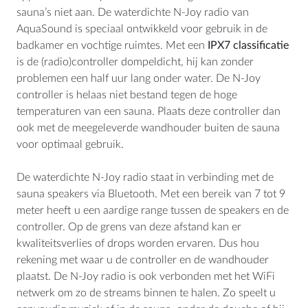
sauna’s niet aan. De waterdichte N-Joy radio van
AquaSound is speciaal ontwikkeld voor gebruik in de
badkamer en vochtige ruimtes. Met een
IPX7 classificatie
is de (radio)controller dompeldicht, hij kan zonder
LOCATIE
problemen een half uur lang onder water. De N-Joy
Nederland
controller is helaas niet bestand tegen de hoge
België
temperaturen van een sauna. Plaats deze controller dan
ook met de meegeleverde wandhouder buiten de sauna
Deutschland
voor optimaal gebruik.
Worldwide
De waterdichte N-Joy radio staat in verbinding met de
sauna speakers via Bluetooth. Met een bereik van 7 tot 9
meter heeft u een aardige range tussen de speakers en de
CONTACT
controller. Op de grens van deze afstand kan er
AquaSound
kwaliteitsverlies of drops worden ervaren. Dus hou
Habraken 2145
rekening met waar u de controller en de wandhouder
5507TE Veldhoven
plaatst. De N-Joy radio is ook verbonden met het WiFi
Nederland
netwerk om zo de streams binnen te halen. Zo speelt u
KVK: 17109745