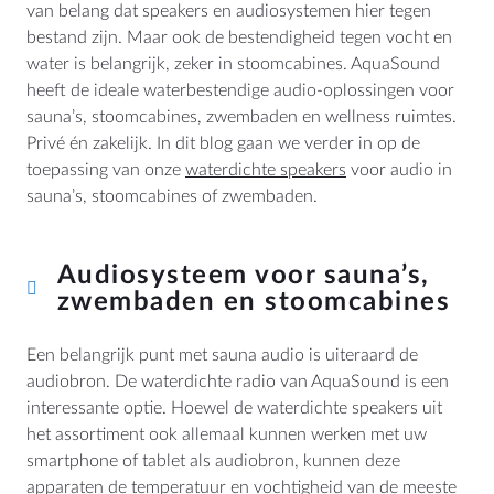
van belang dat speakers en audiosystemen hier tegen
bestand zijn. Maar ook de bestendigheid tegen vocht en
water is belangrijk, zeker in stoomcabines. AquaSound
heeft de ideale waterbestendige audio-oplossingen voor
MEER
sauna’s, stoomcabines, zwembaden en wellness ruimtes.
Privé én zakelijk. In dit blog gaan we verder in op de
Dealer Locator
toepassing van onze
waterdichte speakers
voor audio in
Blog
sauna’s, stoomcabines of zwembaden.
Audiosysteem voor sauna’s,
HULP
zwembaden en stoomcabines
Contact
Handleidingen
Een belangrijk punt met sauna audio is uiteraard de
Prijslijsten en Brochures
audiobron. De waterdichte radio van AquaSound is een
interessante optie. Hoewel de waterdichte speakers uit
Algemene Voorwaarden
het assortiment ook allemaal kunnen werken met uw
Cookiebeleid (EU)
smartphone of tablet als audiobron, kunnen deze
Herroeping
apparaten de temperatuur en vochtigheid van de meeste