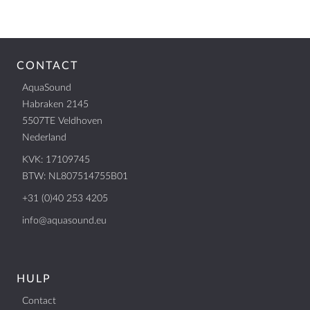
CONTACT
AquaSound
Habraken 2145
5507TE Veldhoven
Nederland
KVK: 17109745
BTW: NL807514755B01
+31 (0)40 253 4205
info@aquasound.eu
HULP
Contact