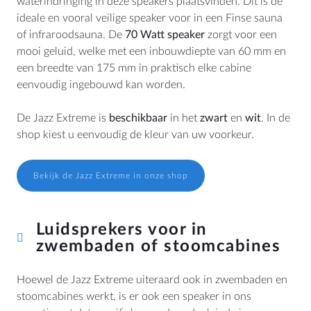
waterindringing in deze speakers plaatsvinden. Dit is de
ideale en vooral veilige speaker voor in een Finse sauna
of infraroodsauna. De
70 Watt speaker
zorgt voor een
mooi geluid, welke met een inbouwdiepte van 60 mm en
een breedte van 175 mm in praktisch elke cabine
eenvoudig ingebouwd kan worden.
De Jazz Extreme is
beschikbaar
in het
zwart
en
wit
. In de
shop kiest u eenvoudig de kleur van uw voorkeur.
Bekijk de Jazz Extreme in onze shop
Luidsprekers voor in
zwembaden of stoomcabines
Hoewel de Jazz Extreme uiteraard ook in zwembaden en
stoomcabines werkt, is er ook een speaker in ons