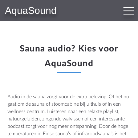
AquaSound
PRODUCTEN
Bluetooth Audiosystemen
WiFi-Audiosystemen
N-Joy Badkamerradio
Sauna audio? Kies voor
Subwoofer-Kit
AquaSound
Badkamer Speakers
Sauna Speakers
Outdoor Speakers
Hotel Audio
Audio in de sauna zorgt voor de extra beleving. Of het nu
gaat om de sauna of stoomcabine bij u thuis of in een
wellness centrum. Luisteren naar een relaxte playlist,
WEBSHOP
natuurgeluiden, zingende walvissen of een interessante
podcast zorgt voor nóg meer ontspanning. Door de hoge
Shop
temperaturen in Finse sauna’s of infraroodsauna’s is het
Winkelwagen