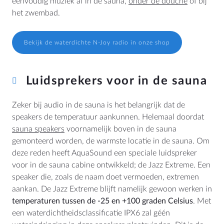
eenvoudig muziek af in de sauna,
onder de douche
of bij
BTW: NL807514755B01
het zwembad.
+31 (0)40 253 4205
info@aquasound.eu
Bekijk de waterdichte N-Joy radio in onze shop
Luidsprekers voor in de sauna
Zeker bij audio in de sauna is het belangrijk dat de
speakers de temperatuur aankunnen. Helemaal doordat
sauna speakers
voornamelijk boven in de sauna
gemonteerd worden, de warmste locatie in de sauna. Om
deze reden heeft AquaSound een speciale luidspreker
voor in de sauna cabine ontwikkeld; de Jazz Extreme. Een
speaker die, zoals de naam doet vermoeden, extremen
aankan. De Jazz Extreme blijft namelijk gewoon werken in
temperaturen tussen de -25 en +100 graden Celsius
. Met
een waterdichtheidsclassificatie IPX6 zal géén