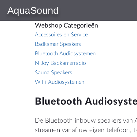
AquaSound
CONTACT
HULP
Webshop Categorieën
AquaSound
Contact
Accessoires en Service
Habraken 2145
Handleid
Badkamer Speakers
5507TE Veldhoven
Prijslijs
Bluetooth Audiosystemen
Nederland
Algemen
N-Joy Badkamerradio
KVK: 17109745
Sauna Speakers
Cookiebe
BTW: NL807514755B01
WiFi-Audiosystemen
Herroepi
+31 (0)40 253 4205
Bluetooth Audiosyst
info@aquasound.eu
De Bluetooth inbouw speakers van 
LOCAT
streamen vanaf uw eigen telefoon, ta
Nederla