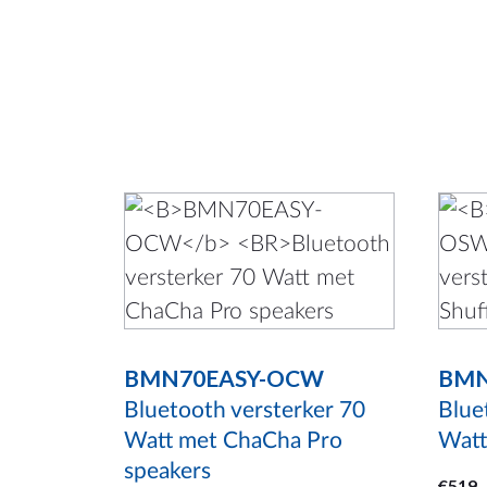
Dit
Dit
product
prod
heeft
heef
meerdere
meer
variaties.
varia
BMN70EASY-OCW
BMN
Deze
Dez
optie
opti
Bluetooth versterker 70
Blue
Watt met ChaCha Pro
Watt
kan
kan
speakers
gekozen
geko
€
519