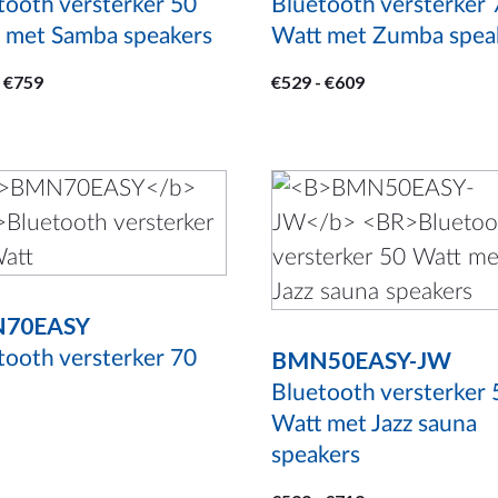
e
optie
tooth versterker 50
Bluetooth versterker 
 met Samba speakers
Watt met Zumba spea
kan
zen
gekozen
Prijsklasse:
Prijsklasse:
€
759
€
529
-
€
609
en
worden
€449
€529
op
tot
tot
de
€759
€609
Dit
uctpagina
productpagina
product
heeft
meerdere
70EASY
variaties.
BMN50EASY-JW
Deze
tooth versterker 70
optie
Bluetooth versterker 
Watt met Jazz sauna
kan
speakers
gekozen
worden