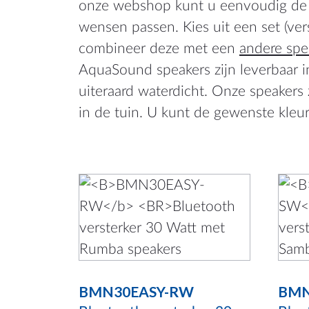
onze webshop kunt u eenvoudig d
België
wensen passen. Kies uit een set (ver
Deutschl
combineer deze met een
andere spe
AquaSound speakers zijn leverbaar i
Worldwi
uiteraard waterdicht. Onze speakers z
France
in de tuin. U kunt de gewenste kleu
Dit
Dit
product
prod
heeft
heef
meerdere
meer
variaties.
varia
BMN30EASY-RW
BMN
Deze
Dez