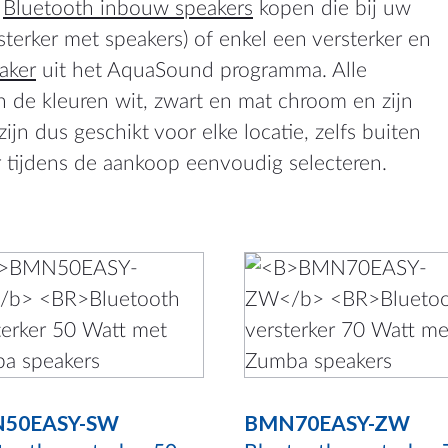
e
Bluetooth inbouw speakers
kopen die bij uw
sterker met speakers) of enkel een versterker en
and
aker
uit het AquaSound programma. Alle
n de kleuren wit, zwart en mat chroom en zijn
de
ijn dus geschikt voor elke locatie, zelfs buiten
r tijdens de aankoop eenvoudig selecteren.
Dit
uct
product
t
heeft
dere
meerdere
ties.
variaties.
50EASY-SW
BMN70EASY-ZW
e
Deze