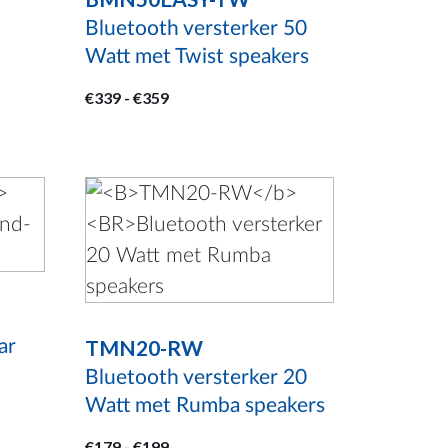
Bluetooth versterker 50
op
Watt met Twist speakers
de
productpagina
Prijsklasse:
€
339
-
€
359
€339
tot
€359
Dit
product
heeft
meerdere
variaties.
TMN20-RW
Deze
ar
optie
Bluetooth versterker 20
Watt met Rumba speakers
kan
gekozen
Prijsklasse:
€
179
-
€
199