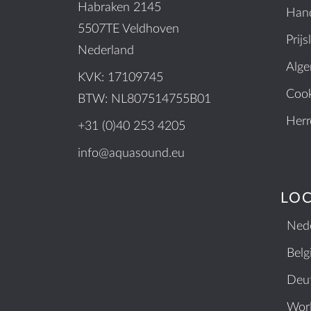
Habraken 2145
Hand
5507TE Veldhoven
Prijs
Nederland
Alg
KVK: 17109745
Cook
BTW: NL807514755B01
Herr
+31 (0)40 253 4205
info@aquasound.eu
LOC
Ned
Belg
Deu
Wor