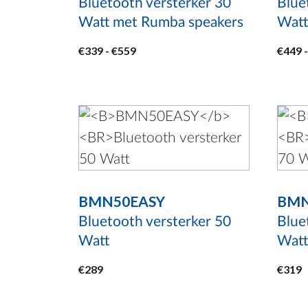
optie
opti
Bluetooth versterker 30
Blue
Watt met Rumba speakers
Watt
kan
kan
gekozen
geko
Prijsklasse:
€
339
-
€
559
€
449
-
worden
word
€339
op
op
tot
de
de
€559
productpagina
prod
BMN50EASY
BMN
Bluetooth versterker 50
Blue
Watt
Watt
€
289
€
319