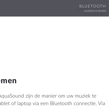
BLUETOOTH
AUDIOSYSTEMEN
WEBSHOP
Shop
ingen
Winkelwagen
ten en Brochures
e Voorwaarden
MEER
leid
Dealer Locator
ng
Blog
emen
AquaSound zijn de manier om uw muziek te
IE
blet of laptop via een Bluetooth connectie. Via
nd