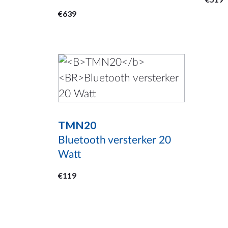
worden
word
€
639
op
op
de
de
productpagina
prod
TMN20
Bluetooth versterker 20
Watt
€
119