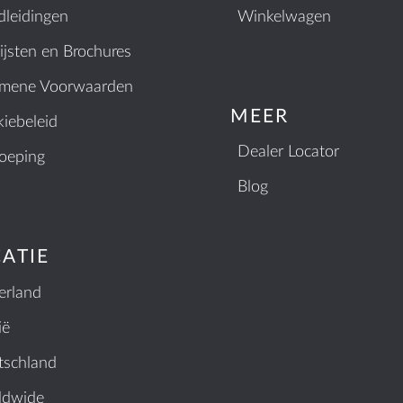
leidingen
Winkelwagen
lijsten en Brochures
emene Voorwaarden
MEER
iebeleid
Dealer Locator
oeping
Blog
ATIE
erland
ië
tschland
ldwide