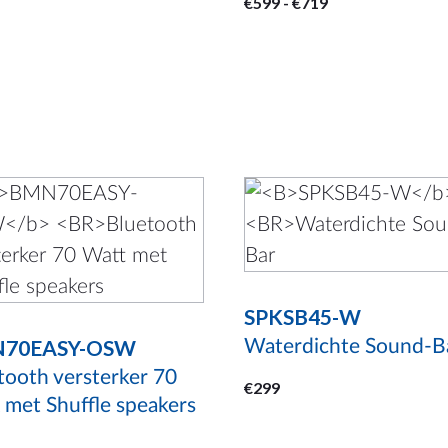
Prijsklasse:
€
599
-
€
719
op
€599
de
tot
productpagina
€719
uct
t
dere
SPKSB45-W
ties.
70EASY-OSW
e
Waterdichte Sound-B
e
tooth versterker 70
€
299
 met Shuffle speakers
zen