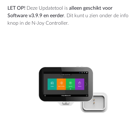
+31 (0)40 253 4205
LET OP!
Deze Updatetool is
alleen geschikt voor
Software v3.9.9 en eerder
. Dit kunt u zien onder de info
info@aquasound.eu
knop in de N-Joy Controller.