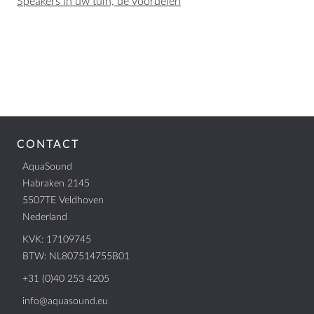
Speakers in uw tuin, de voordelen
CONTACT
AquaSound
Habraken 2145
5507TE Veldhoven
Nederland
KVK: 17109745
BTW: NL807514755B01
+31 (0)40 253 4205
info@aquasound.eu