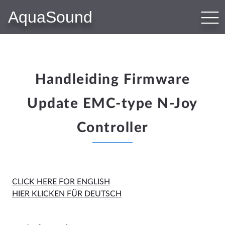
AquaSound
PRODUCTEN
Bluetooth Audiosystemen
WiFi-Audiosystemen
N-Joy Badkamerradio
Handleiding Firmware
Subwoofer-Kit
Update EMC-type N-Joy
Badkamer Speakers
Sauna Speakers
Controller
Outdoor Speakers
Hotel Audio
CLICK HERE FOR ENGLISH
WEBSHOP
HIER KLICKEN FÜR DEUTSCH
Shop
Winkelwagen