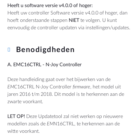
Heeft u software versie v4.0.0 of hoger:
Heeft uw controller Software versie
v4.0.0 of hoger, dan
hoeft onderstaande stappen
NIET
te volgen. U kunt
eenvoudig de controller updaten via instellingen/updates.
LOCATIE
Nederland
Benodigdheden
Deutschland
Worldwide
A. EMC16CTRL - N-Joy Controller
Deze handleiding gaat over het bijwerken van de
CONTACT
EMC
16CTRL N-Joy Controller
firmware
, het model uit
jaren 2016 t/m 2018. Dit model is te herkennen aan de
AquaSound
zwarte voorkant.
Habraken 2145
5507TE Veldhoven
LET OP!
Deze Updatetool zal niet werken op nieuwere
Nederland
modellen zoals de
EMN
16CTRL, te herkennen aan de
KVK: 17109745
witte voorkant.
BTW: NL807514755B01