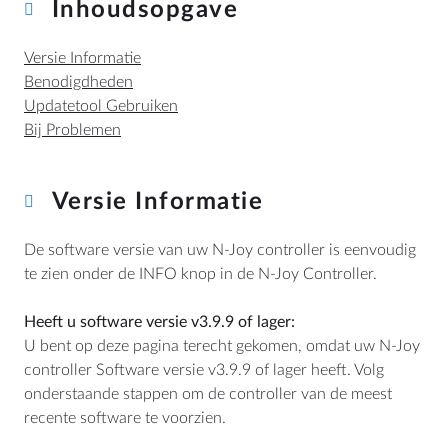
Inhoudsopgave
Versie Informatie
Benodigdheden
MEER
Updatetool Gebruiken
Bij Problemen
Dealer Locator
Blog
Versie Informatie
HULP
De software versie van uw N-Joy controller is eenvoudig
te zien onder de INFO knop in de N-Joy Controller.
Contact
Handleidingen
Heeft u software versie v3.9.9 of lager:
Prijslijsten en Brochures
U bent op deze pagina terecht gekomen, omdat uw N-Joy
controller Software versie v3.9.9 of lager heeft. Volg
Algemene Voorwaarden
onderstaande stappen om de controller van de meest
Cookiebeleid
recente software te voorzien.
Herroeping