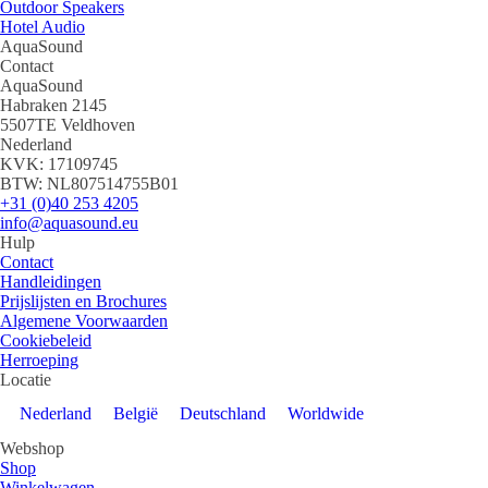
Outdoor Speakers
Hotel Audio
AquaSound
Contact
AquaSound
Habraken 2145
5507TE Veldhoven
Nederland
KVK: 17109745
BTW: NL807514755B01
+31 (0)40 253 4205
info@aquasound.eu
Hulp
Contact
Handleidingen
Prijslijsten en Brochures
Algemene Voorwaarden
Cookiebeleid
Herroeping
Locatie
Nederland
België
Deutschland
Worldwide
Webshop
Shop
Winkelwagen