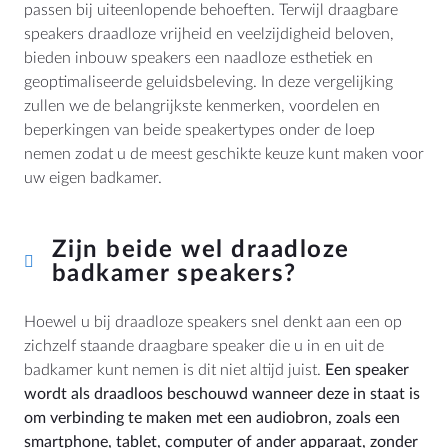
passen bij uiteenlopende behoeften. Terwijl draagbare
speakers draadloze vrijheid en veelzijdigheid beloven,
bieden inbouw speakers een naadloze esthetiek en
geoptimaliseerde geluidsbeleving. In deze vergelijking
MEER
zullen we de belangrijkste kenmerken, voordelen en
beperkingen van beide speakertypes onder de loep
Dealer Locator
nemen zodat u de meest geschikte keuze kunt maken voor
Blog
uw eigen badkamer.
Zijn beide wel draadloze
HULP
badkamer speakers?
Contact
Handleidingen
Hoewel u bij draadloze speakers snel denkt aan een op
Prijslijsten en Brochures
zichzelf staande draagbare speaker die u in en uit de
badkamer kunt nemen is dit niet altijd juist.
Een speaker
Algemene Voorwaarden
wordt als draadloos beschouwd wanneer deze in staat is
Cookiebeleid (EU)
om verbinding te maken met een audiobron, zoals een
Herroeping
smartphone, tablet, computer of ander apparaat, zonder