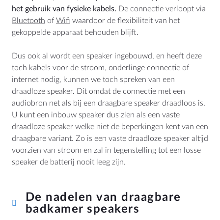
het gebruik van fysieke kabels.
De connectie verloopt via
Bluetooth
of
Wifi
waardoor de flexibiliteit van het
gekoppelde apparaat behouden blijft.
LOCATIE
Dus ook al wordt een speaker ingebouwd, en heeft deze
Nederland
toch kabels voor de stroom, onderlinge connectie of
België
internet nodig, kunnen we toch spreken van een
draadloze speaker. Dit omdat de connectie met een
Deutschland
audiobron net als bij een draagbare speaker draadloos is.
Worldwide
U kunt een inbouw speaker dus zien als een vaste
draadloze speaker welke niet de beperkingen kent van een
draagbare variant. Zo is een vaste draadloze speaker altijd
voorzien van stroom en zal in tegenstelling tot een losse
CONTACT
speaker de batterij nooit leeg zijn.
AquaSound
Habraken 2145
5507TE Veldhoven
De nadelen van draagbare
Nederland
badkamer speakers
KVK: 17109745