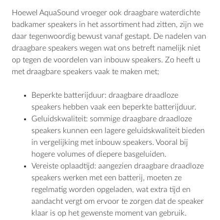
BTW: NL807514755B01
Hoewel AquaSound vroeger ook draagbare waterdichte
badkamer speakers in het assortiment had zitten, zijn we
+31 (0)40 253 4205
daar tegenwoordig bewust vanaf gestapt. De nadelen van
info@aquasound.eu
draagbare speakers wegen wat ons betreft namelijk niet
op tegen de voordelen van inbouw speakers. Zo heeft u
met draagbare speakers vaak te maken met;
Beperkte batterijduur: draagbare draadloze
speakers hebben vaak een beperkte batterijduur.
Geluidskwaliteit: sommige draagbare draadloze
speakers kunnen een lagere geluidskwaliteit bieden
in vergelijking met inbouw speakers. Vooral bij
hogere volumes of diepere basgeluiden.
Vereiste oplaadtijd: aangezien draagbare draadloze
speakers werken met een batterij, moeten ze
regelmatig worden opgeladen, wat extra tijd en
aandacht vergt om ervoor te zorgen dat de speaker
klaar is op het gewenste moment van gebruik.