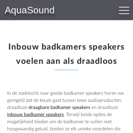
AquaSound
PRODUCTEN
Bluetooth Audiosystemen
WiFi-Audiosystemen
N-Joy Badkamerradio
Inbouw badkamers speakers
Subwoofer-Kit
voelen aan als draadloos
Badkamer Speakers
Sauna Speakers
Outdoor Speakers
Hotel Audio
In de zoektocht naar goede badkamer speakers horen we
geregeld dat de keuze gaat tussen twee audioproducten:
draadloze
draagbare badkamer speakers
en draadloze
WEBSHOP
inbouw badkamer speakers
. Terwijl beide opties de
mogelijkheid bieden om de badkamer te vullen met
Shop
hoogwaardig geluid, bieden ze elk unieke voordelen die
Winkelwagen