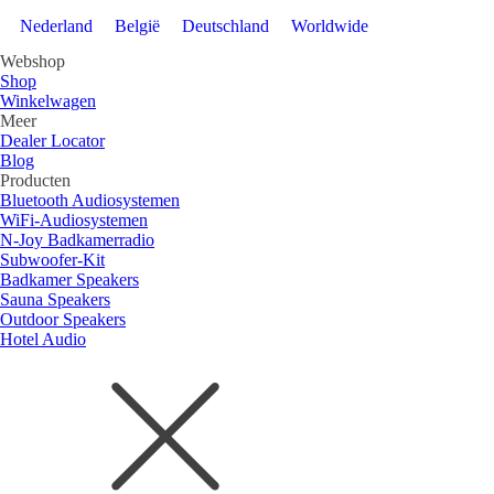
Nederland
België
Deutschland
Worldwide
Webshop
Shop
Winkelwagen
Meer
Dealer Locator
Blog
Producten
Bluetooth Audiosystemen
WiFi-Audiosystemen
N-Joy Badkamerradio
Subwoofer-Kit
Badkamer Speakers
Sauna Speakers
Outdoor Speakers
Hotel Audio