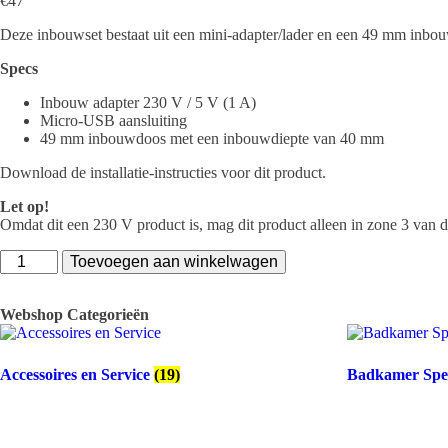
€
47
Deze inbouwset bestaat uit een mini-adapter/lader en een 49 mm inb
Specs
Inbouw adapter 230 V / 5 V (1 A)
Micro-USB aansluiting
49 mm inbouwdoos met een inbouwdiepte van 40 mm
Download de installatie-instructies voor dit product.
Let op!
Omdat dit een 230 V product is, mag dit product alleen in zone 3 van 
EMCISET
Toevoegen aan winkelwagen
Mini
adapter/lader
met
Webshop Categorieën
Micro-
USB
aantal
Accessoires en Service
(19)
Badkamer Spe