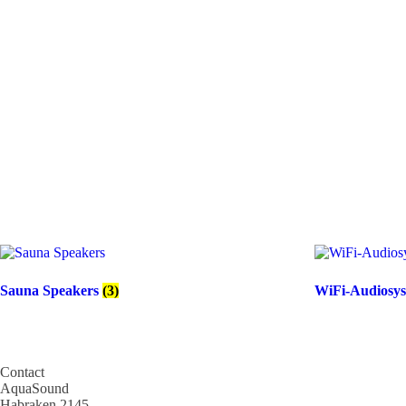
Sauna Speakers
(3)
WiFi-Audiosy
Contact
AquaSound
Habraken 2145