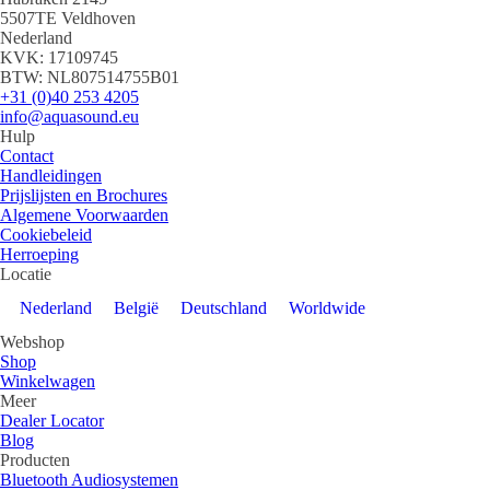
5507TE Veldhoven
Nederland
KVK: 17109745
BTW: NL807514755B01
+31 (0)40 253 4205
info@aquasound.eu
Hulp
Contact
Handleidingen
Prijslijsten en Brochures
Algemene Voorwaarden
Cookiebeleid
Herroeping
Locatie
Nederland
België
Deutschland
Worldwide
Webshop
Shop
Winkelwagen
Meer
Dealer Locator
Blog
Producten
Bluetooth Audiosystemen