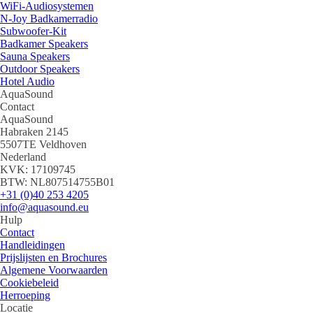
WiFi-Audiosystemen
N-Joy Badkamerradio
Subwoofer-Kit
Badkamer Speakers
Sauna Speakers
Outdoor Speakers
Hotel Audio
AquaSound
Contact
AquaSound
Habraken 2145
5507TE Veldhoven
Nederland
KVK: 17109745
BTW: NL807514755B01
+31 (0)40 253 4205
info@aquasound.eu
Hulp
Contact
Handleidingen
Prijslijsten en Brochures
Algemene Voorwaarden
Cookiebeleid
Herroeping
Locatie