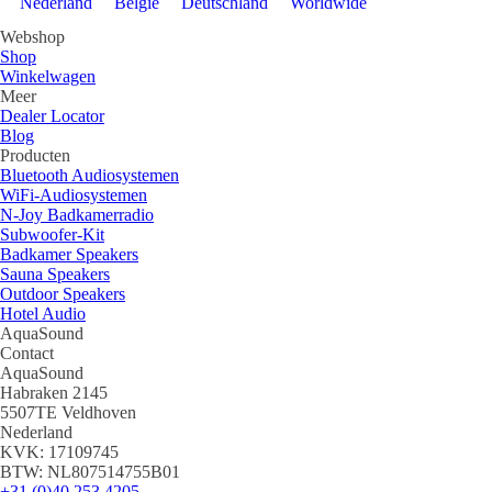
Nederland
België
Deutschland
Worldwide
Webshop
Shop
Winkelwagen
Meer
Dealer Locator
Blog
Producten
Bluetooth Audiosystemen
WiFi-Audiosystemen
N-Joy Badkamerradio
Subwoofer-Kit
Badkamer Speakers
Sauna Speakers
Outdoor Speakers
Hotel Audio
AquaSound
Contact
AquaSound
Habraken 2145
5507TE Veldhoven
Nederland
KVK: 17109745
BTW: NL807514755B01
+31 (0)40 253 4205