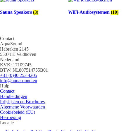
Sauna Speakers
(3)
WiFi-Audiosystemen
(10)
Contact
AquaSound
Habraken 2145
5507TE Veldhoven
Nederland
KVK: 17109745
BTW: NL807514755B01
+31 (0)40 253 4205
info@aquasound.eu
Hulp
Contact
Handleidingen
Prijslijsten en Brochures
Algemene Voorwaarden
Cookiebeleid (EU)
Herroeping
Locatie