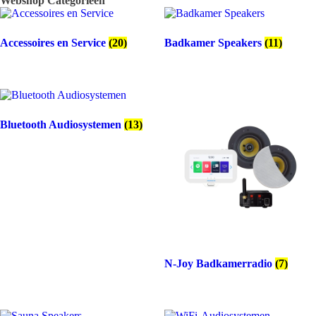
Webshop Categorieën
Micro-
USB
aantal
Accessoires en Service
(20)
Badkamer Speakers
(11)
Bluetooth Audiosystemen
(13)
N-Joy Badkamerradio
(7)