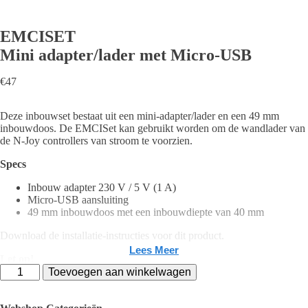
EMCISET
Mini adapter/lader met Micro-USB
€
47
Deze inbouwset bestaat uit een mini-adapter/lader en een 49 mm
inbouwdoos. De EMCISet kan gebruikt worden om de wandlader van
de N-Joy controllers van stroom te voorzien.
Specs
Inbouw adapter 230 V / 5 V (1 A)
Micro-USB aansluiting
49 mm inbouwdoos met een inbouwdiepte van 40 mm
Download de installatie-instructies voor dit product.
Lees Meer
Let op!
EMCISET
Omdat dit een 230 V product is, mag dit product alleen in zone 3 van
Toevoegen aan winkelwagen
Mini
de badkamer geïnstalleerd worden.
adapter/lader
met