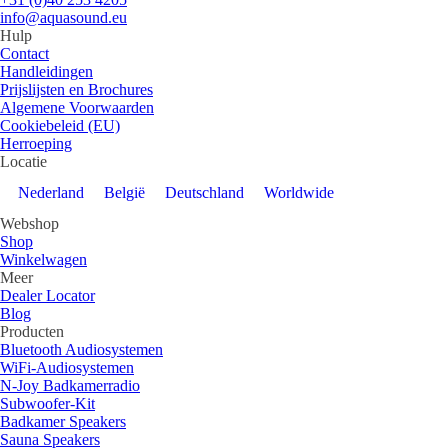
info@aquasound.eu
Hulp
Contact
Handleidingen
Prijslijsten en Brochures
Algemene Voorwaarden
Cookiebeleid (EU)
Herroeping
Locatie
Nederland
België
Deutschland
Worldwide
Webshop
Shop
Winkelwagen
Meer
Dealer Locator
Blog
Producten
Bluetooth Audiosystemen
WiFi-Audiosystemen
N-Joy Badkamerradio
Subwoofer-Kit
Badkamer Speakers
Sauna Speakers