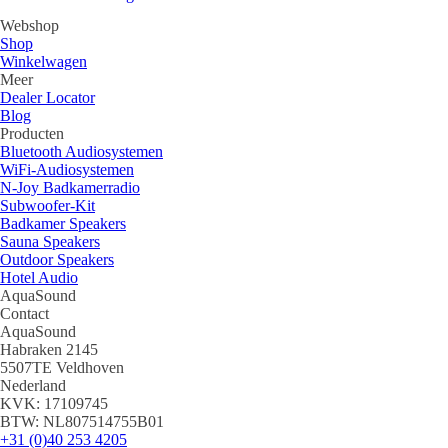
Webshop
Shop
Winkelwagen
Meer
Dealer Locator
Blog
Producten
Bluetooth Audiosystemen
WiFi-Audiosystemen
N-Joy Badkamerradio
Subwoofer-Kit
Badkamer Speakers
Sauna Speakers
Outdoor Speakers
Hotel Audio
AquaSound
Contact
AquaSound
Habraken 2145
5507TE Veldhoven
Nederland
KVK: 17109745
BTW: NL807514755B01
+31 (0)40 253 4205