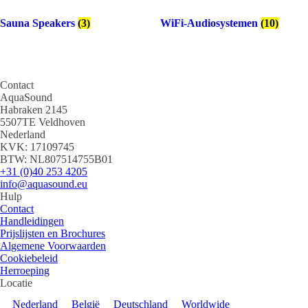
Sauna Speakers
(3)
WiFi-Audiosystemen
(10)
Contact
AquaSound
Habraken 2145
5507TE Veldhoven
Nederland
KVK: 17109745
BTW: NL807514755B01
+31 (0)40 253 4205
info@aquasound.eu
Hulp
Contact
Handleidingen
Prijslijsten en Brochures
Algemene Voorwaarden
Cookiebeleid
Herroeping
Locatie
Nederland
België
Deutschland
Worldwide