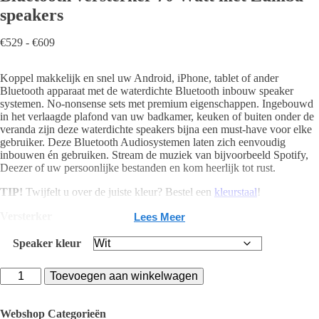
speakers
Prijsklasse:
€
529
-
€
609
€529
tot
Koppel makkelijk en snel uw Android, iPhone, tablet of ander
€609
Bluetooth apparaat met de waterdichte Bluetooth inbouw speaker
systemen. No-nonsense sets met premium eigenschappen. Ingebouwd
in het verlaagde plafond van uw badkamer, keuken of buiten onder de
veranda zijn deze waterdichte speakers bijna een must-have voor elke
gebruiker. Deze Bluetooth Audiosystemen laten zich eenvoudig
inbouwen én gebruiken. Stream de muziek van bijvoorbeeld Spotify,
Deezer of uw persoonlijke bestanden en kom heerlijk tot rust.
TIP!
Twijfelt u over de juiste kleur? Bestel een
kleurstaal
!
Versterker
Lees Meer
Bluetooth 4.0
Speaker kleur
2x 70 Watt MAX
120 x 88 x 43 mm
BMN70EASY-
Toevoegen aan winkelwagen
Aux-In, Auto aux
ZW
Adapter: 230 V / 18 V (3.0 A)
Bluetooth
Subwoofer-Kit
Ready
versterker
Webshop Categorieën