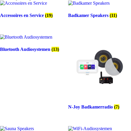
70
Speakerset
Watt
met
Zumba
Accessoires en Service
(19)
Badkamer Speakers
(11)
Zumba
100 Watt MAX
speakers
226 x 89 mm (D x H)
aantal
206 mm (gatmaat)
IPX4
Diverse kleuropties
Bluetooth Audiosystemen
(13)
N-Joy Badkamerradio
(7)