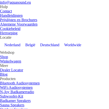
info@aquasound.eu
Hulp
Contact
Handleidingen
Prijslijsten en Brochures
Algemene Voorwaarden
Cookiebeleid
Herroeping
Locatie
Nederland
België
Deutschland
Worldwide
Webshop
Shop
Winkelwagen
Meer
Dealer Locator
Blog
Producten
Bluetooth Audiosystemen
WiFi-Audiosystemen
N-Joy Badkamerradio
Subwoofer-Kit
Badkamer Speakers
Sauna Speakers