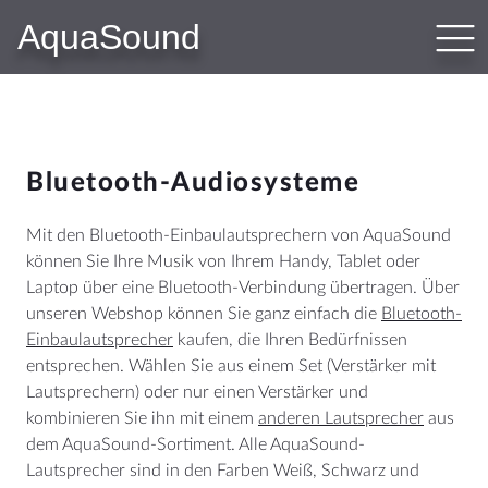
AquaSound
PRODUKTE
Bluetooth-Audio-Systeme
WLAN-Audio-Systeme
N-Joy Badezimmer-Radio
Bluetooth-Audiosysteme
Subwoofer-Kit
Badezimmer Lautsprecher
Mit den Bluetooth-Einbaulautsprechern von AquaSound
Sauna Lautsprecher
können Sie Ihre Musik von Ihrem Handy, Tablet oder
Laptop über eine Bluetooth-Verbindung übertragen. Über
Outdoor Lautsprecher
unseren Webshop können Sie ganz einfach die
Bluetooth-
Hotelzimmer Audio
Einbaulautsprecher
kaufen, die Ihren Bedürfnissen
entsprechen. Wählen Sie aus einem Set (Verstärker mit
Lautsprechern) oder nur einen Verstärker und
WEBSHOP
kombinieren Sie ihn mit einem
anderen Lautsprecher
aus
dem AquaSound-Sortiment. Alle AquaSound-
Shop
Lautsprecher sind in den Farben Weiß, Schwarz und
Warenkorb