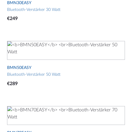
BMN30EASY
werden
KVK: 17109745
Bluetooth-Verstärker 30 Watt
BTW: NL807514755B01
€
249
+31 (0)40 253 4205
info@aquasound.eu
BMN50EASY
Bluetooth-Verstärker 50 Watt
€
289