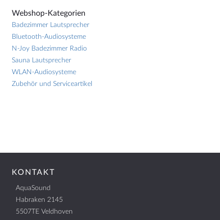
Webshop-Kategorien
Badezimmer Lautsprecher
Bluetooth-Audiosysteme
N-Joy Badezimmer Radio
Sauna Lautsprecher
WLAN-Audiosysteme
Zubehör und Serviceartikel
KONTAKT
AquaSound
Habraken 2145
5507TE Veldhoven