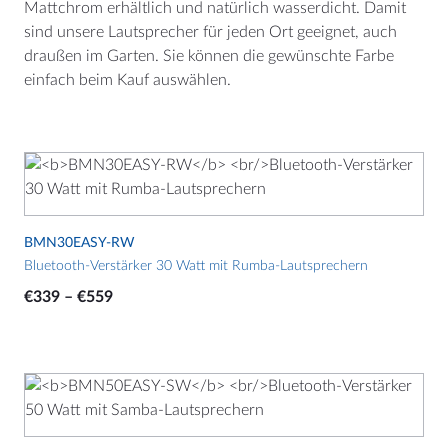
Mattchrom erhältlich und natürlich wasserdicht. Damit
sind unsere Lautsprecher für jeden Ort geeignet, auch
draußen im Garten. Sie können die gewünschte Farbe
einfach beim Kauf auswählen.
MEHR
Händler Suchmaschine
Dieses
Blog
Produkt
weist
mehrere
BMN30EASY-RW
HILFE
Varianten
Bluetooth-Verstärker 30 Watt mit Rumba-Lautsprechern
Kontakt
auf.
Preisspanne:
€
339
–
€
559
Die
Handbücher
€339
Optionen
bis
Preislisten und Broschüren
können
€559
Bedingungen und Konditionen
auf
Dieses
der
Produkt
Cookie-Hinweis (EU)
Produktseite
weist
Widerruf