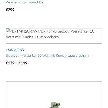
Wasserdichten Sound-Bar
€
299
Dieses
Produkt
weist
mehrere
TMN20-RW
Varianten
Bluetooth-Verstärker 20 Watt mit Rumba-Lautsprechern
auf.
Preisspanne:
€
179
–
€
199
Die
€179
Optionen
bis
können
€199
auf
der
Produktseite
gewählt
werden