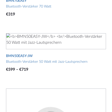
BMN70EASY
Bluetooth-Verstärker 70 Watt
€
319
Dieses
Produkt
weist
mehrere
BMN50EASY-JW
Varianten
Bluetooth-Verstärker 50 Watt mit Jazz-Lautsprechern
auf.
Preisspanne:
€
599
–
€
719
Die
€599
Optionen
bis
können
€719
auf
Dieses
der
Produkt
Produktseite
weist
gewählt
mehrere