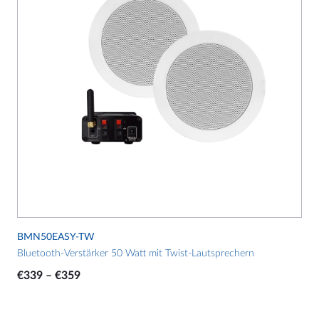
werden
Varianten
auf.
Die
Optionen
können
auf
der
Produktseite
gewählt
werden
BMN50EASY-TW
Bluetooth-Verstärker 50 Watt mit Twist-Lautsprechern
Preisspanne:
€
339
–
€
359
€339
bis