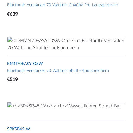
Bluetooth-Verstärker 70 Watt mit ChaCha Pro-Lautsprechern
€
639
Dieses
Produkt
weist
mehrere
BMN70EASY-OSW
Varianten
Bluetooth-Verstärker 70 Watt mit Shuffle-Lautsprechern
auf.
€
519
Die
Optionen
können
auf
der
Produktseite
gewählt
SPKSB45-W
werden