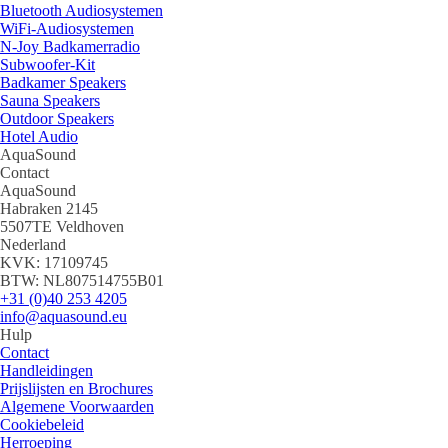
Bluetooth Audiosystemen
WiFi-Audiosystemen
N-Joy Badkamerradio
Subwoofer-Kit
Badkamer Speakers
Sauna Speakers
Outdoor Speakers
Hotel Audio
AquaSound
Contact
AquaSound
Habraken 2145
5507TE Veldhoven
Nederland
KVK: 17109745
BTW: NL807514755B01
+31 (0)40 253 4205
info@aquasound.eu
Hulp
Contact
Handleidingen
Prijslijsten en Brochures
Algemene Voorwaarden
Cookiebeleid
Herroeping