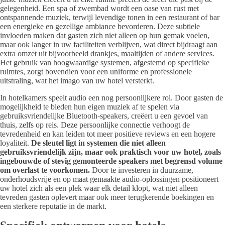
gelegenheid. Een spa of zwembad wordt een oase van rust met
ontspannende muziek, terwijl levendige tonen in een restaurant of bar
een energieke en gezellige ambiance bevorderen. Deze subtiele
invloeden maken dat gasten zich niet alleen op hun gemak voelen,
maar ook langer in uw faciliteiten verblijven, wat direct bijdraagt aan
extra omzet uit bijvoorbeeld drankjes, maaltijden of andere services.
Het gebruik van hoogwaardige systemen, afgestemd op specifieke
ruimtes, zorgt bovendien voor een uniforme en professionele
uitstraling, wat het imago van uw hotel versterkt.
In hotelkamers speelt audio een nog persoonlijkere rol. Door gasten de
mogelijkheid te bieden hun eigen muziek af te spelen via
gebruiksvriendelijke Bluetooth-speakers, creëert u een gevoel van
thuis, zelfs op reis. Deze persoonlijke connectie verhoogt de
tevredenheid en kan leiden tot meer positieve reviews en een hogere
loyaliteit.
De sleutel ligt in systemen die niet alleen
gebruiksvriendelijk zijn, maar ook praktisch voor uw hotel, zoals
ingebouwde of stevig gemonteerde speakers met begrensd volume
om overlast te voorkomen.
Door te investeren in duurzame,
onderhoudsvrije en op maat gemaakte audio-oplossingen positioneert
uw hotel zich als een plek waar elk detail klopt, wat niet alleen
tevreden gasten oplevert maar ook meer terugkerende boekingen en
een sterkere reputatie in de markt.