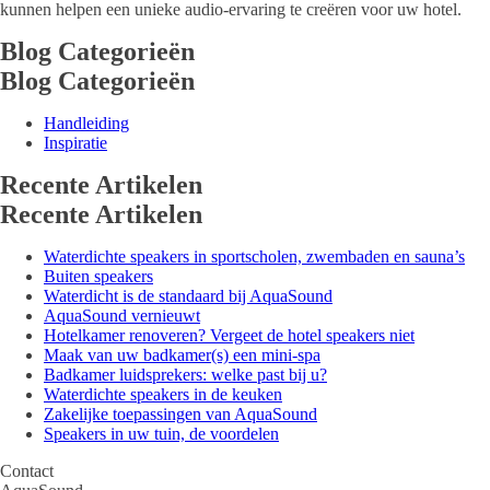
kunnen helpen een unieke audio-ervaring te creëren voor uw hotel.
Blog Categorieën
Blog Categorieën
Handleiding
Inspiratie
Recente Artikelen
Recente Artikelen
Waterdichte speakers in sportscholen, zwembaden en sauna’s
Buiten speakers
Waterdicht is de standaard bij AquaSound
AquaSound vernieuwt
Hotelkamer renoveren? Vergeet de hotel speakers niet
Maak van uw badkamer(s) een mini-spa
Badkamer luidsprekers: welke past bij u?
Waterdichte speakers in de keuken
Zakelijke toepassingen van AquaSound
Speakers in uw tuin, de voordelen
Contact