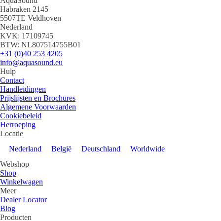
AquaSound
Habraken 2145
5507TE Veldhoven
Nederland
KVK: 17109745
BTW: NL807514755B01
+31 (0)40 253 4205
info@aquasound.eu
Hulp
Contact
Handleidingen
Prijslijsten en Brochures
Algemene Voorwaarden
Cookiebeleid
Herroeping
Locatie
Nederland
België
Deutschland
Worldwide
Webshop
Shop
Winkelwagen
Meer
Dealer Locator
Blog
Producten