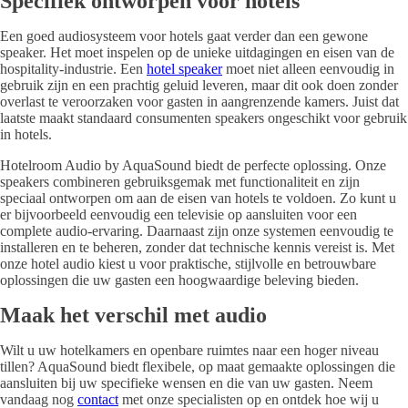
Specifiek ontworpen voor hotels
Een goed audiosysteem voor hotels gaat verder dan een gewone
speaker. Het moet inspelen op de unieke uitdagingen en eisen van de
hospitality-industrie. Een
hotel speaker
moet niet alleen eenvoudig in
gebruik zijn en een prachtig geluid leveren, maar dit ook doen zonder
overlast te veroorzaken voor gasten in aangrenzende kamers. Juist dat
laatste maakt standaard consumenten speakers ongeschikt voor gebruik
in hotels.
Hotelroom Audio by AquaSound biedt de perfecte oplossing. Onze
speakers combineren gebruiksgemak met functionaliteit en zijn
speciaal ontworpen om aan de eisen van hotels te voldoen. Zo kunt u
er bijvoorbeeld eenvoudig een televisie op aansluiten voor een
complete audio-ervaring. Daarnaast zijn onze systemen eenvoudig te
installeren en te beheren, zonder dat technische kennis vereist is. Met
onze hotel audio kiest u voor praktische, stijlvolle en betrouwbare
oplossingen die uw gasten een hoogwaardige beleving bieden.
Maak het verschil met audio
Wilt u uw hotelkamers en openbare ruimtes naar een hoger niveau
tillen? AquaSound biedt flexibele, op maat gemaakte oplossingen die
aansluiten bij uw specifieke wensen en die van uw gasten. Neem
vandaag nog
contact
met onze specialisten op en ontdek hoe wij u