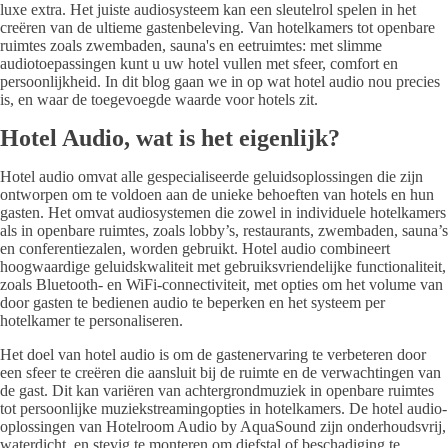
luxe extra. Het juiste audiosysteem kan een sleutelrol spelen in het
creëren van de ultieme gastenbeleving. Van hotelkamers tot openbare
ruimtes zoals zwembaden, sauna's en eetruimtes: met slimme
audiotoepassingen kunt u uw hotel vullen met sfeer, comfort en
persoonlijkheid. In dit blog gaan we in op wat hotel audio nou precies
is, en waar de toegevoegde waarde voor hotels zit.
Hotel Audio, wat is het eigenlijk?
Hotel audio omvat alle gespecialiseerde geluidsoplossingen die zijn
ontworpen om te voldoen aan de unieke behoeften van hotels en hun
gasten. Het omvat audiosystemen die zowel in individuele hotelkamers
als in openbare ruimtes, zoals lobby’s, restaurants, zwembaden, sauna’s
en conferentiezalen, worden gebruikt. Hotel audio combineert
hoogwaardige geluidskwaliteit met gebruiksvriendelijke functionaliteit,
zoals Bluetooth- en WiFi-connectiviteit, met opties om het volume van
door gasten te bedienen audio te beperken en het systeem per
hotelkamer te personaliseren.
Het doel van hotel audio is om de gastenervaring te verbeteren door
een sfeer te creëren die aansluit bij de ruimte en de verwachtingen van
de gast. Dit kan variëren van achtergrondmuziek in openbare ruimtes
tot persoonlijke muziekstreamingopties in hotelkamers. De hotel audio-
oplossingen van Hotelroom Audio by AquaSound zijn onderhoudsvrij,
waterdicht, en stevig te monteren om diefstal of beschadiging te