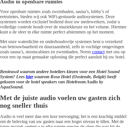
Audio in openbare ruimtes
Voor openbare ruimtes zoals zwembaden, sauna’s, lobby’s of
eetruimtes, bieden wij ook WiFi-gestuurde audiosystemen. Deze
systemen worden exclusief bediend door uw medewerkers, zodat u
volledige controle houdt over de muziekkeuze en het volume. Hiermee
kunt u de sfeer in elke ruimte perfect afstemmen op het moment.
Met onze waterdichte en onderhoudsvrije systemen bent u verzekerd
van betrouwbaarheid en duurzaamheid, zelfs in vochtige omgevingen
zoals sauna’s, stoomcabines en zwembaden. Neem
contact
met ons op
voor een op maat gemaakte oplossing die perfect aansluit bij uw hotel.
Benieuwd waarom andere hoteliers kiezen voor een Hotel Sound
System? Lees
hier
waarom Rosa Hotel (Oostende, België) heeft
gekozen voor de hotel speakers van Hotelroom Audio by
AquaSound.
Met de juiste audio voelen uw gasten zich
nog sneller thuis
Audio is veel meer dan een luxe toevoeging; het is een krachtig middel
om de beleving van uw gasten naar een hoger niveau te tillen. Met de
juiste muziek creëert u in elke ruimte precies de sfeer die past bij de