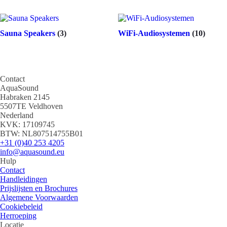
Sauna Speakers
(3)
WiFi-Audiosystemen
(10)
Contact
AquaSound
Habraken 2145
5507TE Veldhoven
Nederland
KVK: 17109745
BTW: NL807514755B01
+31 (0)40 253 4205
info@aquasound.eu
Hulp
Contact
Handleidingen
Prijslijsten en Brochures
Algemene Voorwaarden
Cookiebeleid
Herroeping
Locatie