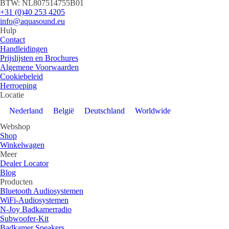
BTW: NL807514755B01
+31 (0)40 253 4205
info@aquasound.eu
Hulp
Contact
Handleidingen
Prijslijsten en Brochures
Algemene Voorwaarden
Cookiebeleid
Herroeping
Locatie
Nederland
België
Deutschland
Worldwide
Webshop
Shop
Winkelwagen
Meer
Dealer Locator
Blog
Producten
Bluetooth Audiosystemen
WiFi-Audiosystemen
N-Joy Badkamerradio
Subwoofer-Kit
Badkamer Speakers