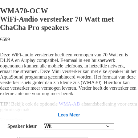
WMA70-OCW
WiFi-Audio versterker 70 Watt met
ChaCha Pro speakers
€
699
Deze WiFi-audio versterker heeft een vermogen van 70 Watt en is
DLNA en Airplay compatibel. Eenmaal in een huisnetwerk
opgenomen kunnen alle mobiele telefoons, in hetzelfde netwerk,
ernaar toe streamen. Deze Mini-versterker kan met elke speaker uit het
AquaSound programma gecombineerd worden. Het formaat van deze
versterker is iets groter dan z'n kleine zus (WMA30). Hierdoor kan
deze versterker meer vermogen leveren. Verder heeft de versterker een
externe antenne voor nog meer bereik.
TIP!
Bekijk ook de optionele
WMA-AB
afstandsbediening voor extra
gebruiksgemak.
Lees Meer
Versterker
Speaker kleur
DLNA / Airplay compatibel
2x 70 Watt MAX