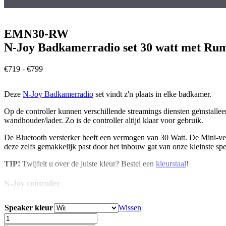
EMN30-RW
N-Joy Badkamerradio set 30 watt met Ru
Prijsklasse:
€
719
-
€
799
€719
tot
Deze
N-Joy Badkamerradio
set vindt z'n plaats in elke badkamer.
€799
Op de controller kunnen verschillende streamings diensten geïnstalle
wandhouder/lader. Zo is de controller altijd klaar voor gebruik.
De Bluetooth versterker heeft een vermogen van 30 Watt. De Mini-ve
deze zelfs gemakkelijk past door het inbouw gat van onze kleinste spe
TIP!
Twijfelt u over de juiste kleur? Bestel een
kleurstaal
!
N-Joy controller
140 x 100 mm (controller)
Speaker kleur
Wissen
80 x 60 mm (wandhouder)
EMN30-
300 cm laadkabel