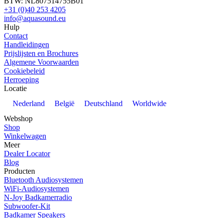
BTW: NL807514755B01
+31 (0)40 253 4205
info@aquasound.eu
Hulp
Contact
Handleidingen
Prijslijsten en Brochures
Algemene Voorwaarden
Cookiebeleid
Herroeping
Locatie
Nederland
België
Deutschland
Worldwide
Webshop
Shop
Winkelwagen
Meer
Dealer Locator
Blog
Producten
Bluetooth Audiosystemen
WiFi-Audiosystemen
N-Joy Badkamerradio
Subwoofer-Kit
Badkamer Speakers