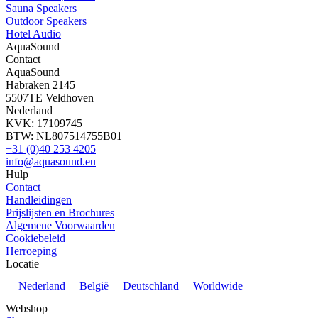
Sauna Speakers
Outdoor Speakers
Hotel Audio
AquaSound
Contact
AquaSound
Habraken 2145
5507TE Veldhoven
Nederland
KVK: 17109745
BTW: NL807514755B01
+31 (0)40 253 4205
info@aquasound.eu
Hulp
Contact
Handleidingen
Prijslijsten en Brochures
Algemene Voorwaarden
Cookiebeleid
Herroeping
Locatie
Nederland
België
Deutschland
Worldwide
Webshop