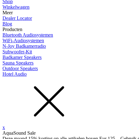
Shop
Winkelwagen
Meer
Dealer Locator
Blog
Producten
Bluetooth Audiosystemen
WiFi-Audiosystemen
N-Joy Badkamerradio
Subwoofer-Kit
Badkamer Speakers
Sauna Speakers
Outdoor Speakers
Hotel Audio
x
AquaSound Sale
Deze maand 15% korting op alle artikelen boven Eur 125,-. Gebruik 