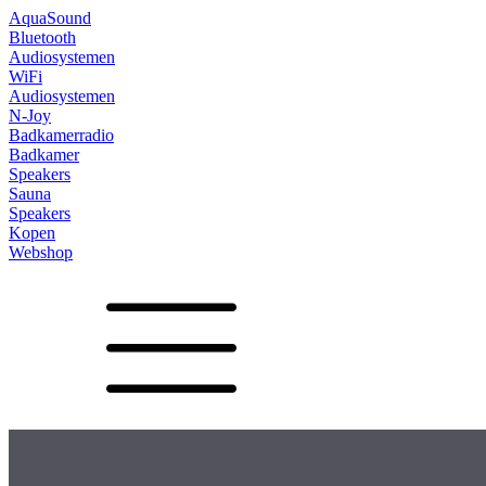
AquaSound
Bluetooth
Audiosystemen
WiFi
Audiosystemen
N-Joy
Badkamerradio
Badkamer
Speakers
Sauna
Speakers
Kopen
Webshop