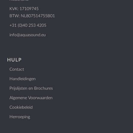
KVK: 17109745
BTW: NL807514755B01
+31 (0)40 253 4205
MEER
info@aquasound.eu
Dealer Locator
Blog
HULP
Contact
HULP
Handleidingen
Contact
Prijslijsten en Brochures
Handleidingen
Algemene Voorwaarden
Prijslijsten en Brochures
Cookiebeleid
Algemene Voorwaarden
Herroeping
Cookiebeleid
Herroeping