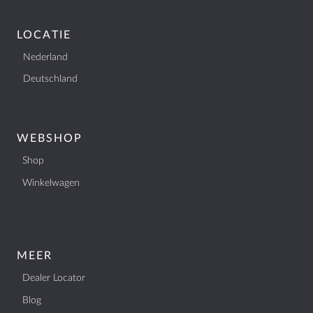
LOCATIE
Nederland
LOCATIE
Deutschland
Nederland
Deutschland
WEBSHOP
Shop
CONTACT
Winkelwagen
AquaSound
Habraken 2145
5507TE Veldhoven
Nederland
MEER
KVK: 17109745
Dealer Locator
BTW: NL807514755B01
Blog
+31 (0)40 253 4205