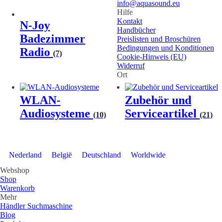
info@aquasound.eu
Hilfe
Kontakt
N-Joy
Handbücher
Badezimmer
Preislisten und Broschüren
Bedingungen und Konditionen
Radio
(7)
Cookie-Hinweis (EU)
Widerruf
Ort
WLAN-
Zubehör und
Audiosysteme
Serviceartikel
(10)
(21)
Nederland
België
Deutschland
Worldwide
Webshop
Shop
Warenkorb
Mehr
Händler Suchmaschine
Blog