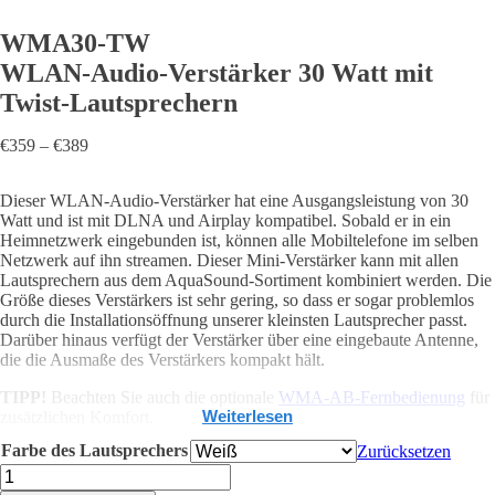
WMA30-TW
WLAN-Audio-Verstärker 30 Watt mit
Twist-Lautsprechern
Preisspanne:
€
359
–
€
389
€359
bis
Dieser WLAN-Audio-Verstärker hat eine Ausgangsleistung von 30
€389
Watt und ist mit DLNA und Airplay kompatibel. Sobald er in ein
Heimnetzwerk eingebunden ist, können alle Mobiltelefone im selben
Netzwerk auf ihn streamen. Dieser Mini-Verstärker kann mit allen
Lautsprechern aus dem AquaSound-Sortiment kombiniert werden. Die
Größe dieses Verstärkers ist sehr gering, so dass er sogar problemlos
durch die Installationsöffnung unserer kleinsten Lautsprecher passt.
Darüber hinaus verfügt der Verstärker über eine eingebaute Antenne,
die die Ausmaße des Verstärkers kompakt hält.
TIPP!
Beachten Sie auch die optionale
WMA-AB-Fernbedienung
für
Weiterlesen
zusätzlichen Komfort.
Farbe des Lautsprechers
Zurücksetzen
Verstärker
WMA30-
TW
DLNA / Airplay-kompatibel