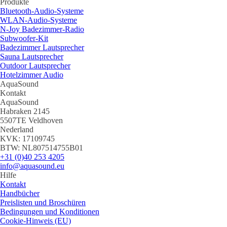
Produkte
Bluetooth-Audio-Systeme
WLAN-Audio-Systeme
N-Joy Badezimmer-Radio
Subwoofer-Kit
Badezimmer Lautsprecher
Sauna Lautsprecher
Outdoor Lautsprecher
Hotelzimmer Audio
AquaSound
Kontakt
AquaSound
Habraken 2145
5507TE Veldhoven
Nederland
KVK: 17109745
BTW: NL807514755B01
+31 (0)40 253 4205
info@aquasound.eu
Hilfe
Kontakt
Handbücher
Preislisten und Broschüren
Bedingungen und Konditionen
Cookie-Hinweis (EU)