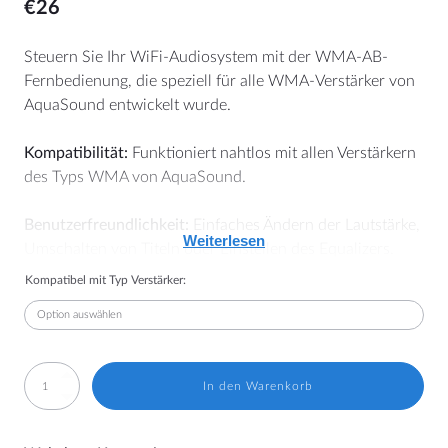
€
26
Steuern Sie Ihr WiFi-Audiosystem mit der WMA-AB-
Fernbedienung, die speziell für alle WMA-Verstärker von
MEHR
AquaSound entwickelt wurde.
Händler Suchmaschine
Kompatibilität:
Funktioniert nahtlos mit allen Verstärkern
Blog
des Typs WMA von AquaSound.
Benutzerfreundlichkeit:
Einfaches Ändern der Lautstärke,
Weiterlesen
HILFE
Umschalten von Titeln oder Einstellen des Equalizers.
Kontakt
Kompatibel mit Typ Verstärker:
Einbau:
Obwohl wir normalerweise empfehlen, den
Handbücher
Verstärker durch die Lautsprecheröffnung hinter der
Decke zu platzieren, erfordert die Verwendung dieser
Preislisten und Broschüren
Fernbedienung eine sichtbare Platzierung des Verstärkers.
Bedingungen und Konditionen
WMA-
In den Warenkorb
Stellen Sie sicher, dass der Verstärker so platziert wird,
AB
Cookie-Hinweis (EU)
dass er für die Fernbedienung sichtbar ist.
Fernbedienung
Widerruf