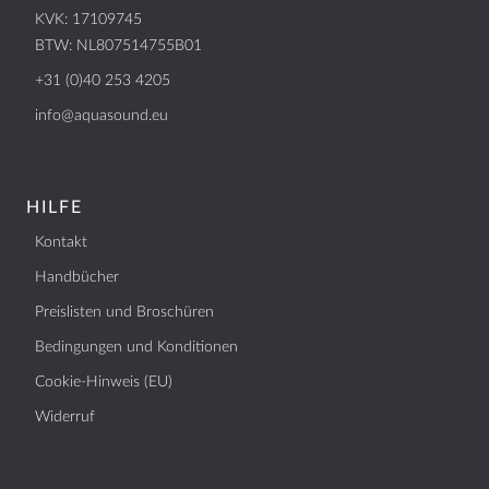
KVK: 17109745
BTW: NL807514755B01
BTW: NL807514755B01
+31 (0)40 253 4205
+31 (0)40 253 4205
info@aquasound.eu
info@aquasound.eu
HILFE
Kontakt
Handbücher
Preislisten und Broschüren
Bedingungen und Konditionen
Cookie-Hinweis (EU)
Widerruf