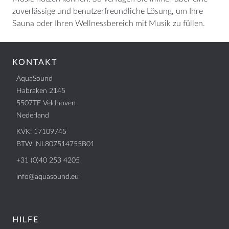
zuverlässige und benutzerfreundliche Lösung, um Ihre
Sauna oder Ihren Wellnessbereich mit Musik zu füllen.
KONTAKT
AquaSound
Habraken 2145
5507TE Veldhoven
Nederland
KVK: 17109745
BTW: NL807514755B01
+31 (0)40 253 4205
info@aquasound.eu
HILFE