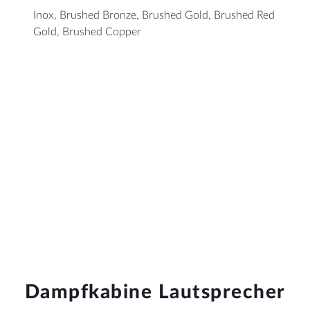
Inox, Brushed Bronze, Brushed Gold, Brushed Red
Gold, Brushed Copper
Musik in jeder Sauna
Ob Trockensauna, Dampfkabine oder Infrarotsauna,
AquaSound-Sauna-Lautsprecher liefern immer einen
klaren Klang. Dank der drahtlosen Bluetooth- oder
WLAN-Verbindung können Sie mühelos Musik von
Ihrem eigenen Smartphone oder Tablet streamen.
Dampfkabine Lautsprecher