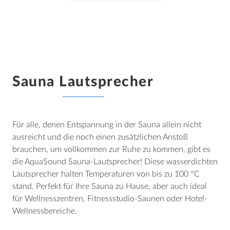
ORT
Nederland
Sauna Lautsprecher
België
Deutschland
Worldwide
Für alle, denen Entspannung in der Sauna allein nicht
ausreicht und die noch einen zusätzlichen Anstoß
brauchen, um vollkommen zur Ruhe zu kommen, gibt es
KONTAKT
die AquaSound Sauna-Lautsprecher! Diese wasserdichten
Lautsprecher halten Temperaturen von bis zu 100 °C
AquaSound
stand. Perfekt für Ihre Sauna zu Hause, aber auch ideal
Habraken 2145
für Wellnesszentren, Fitnessstudio-Saunen oder Hotel-
5507TE Veldhoven
Wellnessbereiche.
Nederland
KVK: 17109745