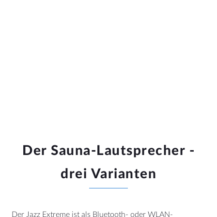
Wo Wärme und Musik
zusammenkommen
Mit den Sauna Speakers wird Ihre Saunasitzung zu
mehr als nur Entspannung. Lassen Sie sich von klaren
und beruhigenden Klängen umgeben, während die
Wärme Ihren Körper entspannt.
Entfliehen Sie dem Alltag und tanken Sie neue Energie
– perfekt für jeden Wellness-Moment.
Der Sauna-Lautsprecher -
drei Varianten
Der Jazz Extreme ist als Bluetooth- oder WLAN-