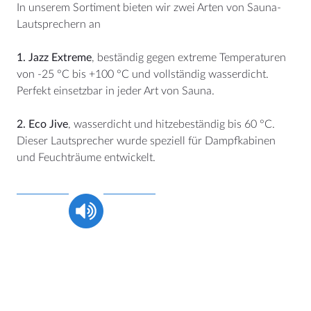
In unserem Sortiment bieten wir zwei Arten von Sauna-
BTW: NL807514755B01
Lautsprechern an
+31 (0)40 253 4205
1. Jazz Extreme
, beständig gegen extreme Temperaturen
info@aquasound.eu
von -25 °C bis +100 °C und vollständig wasserdicht.
Perfekt einsetzbar in jeder Art von Sauna.
2. Eco Jive
, wasserdicht und hitzebeständig bis 60 °C.
Dieser Lautsprecher wurde speziell für Dampfkabinen
und Feuchträume entwickelt.