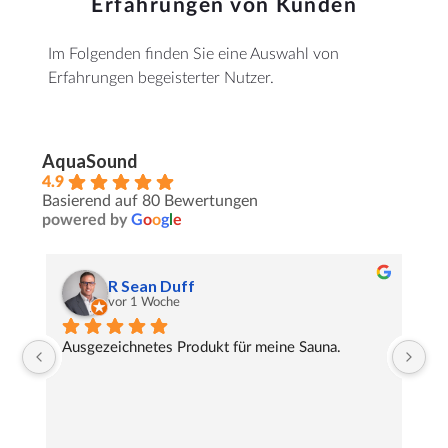
Erfahrungen von Kunden
Im Folgenden finden Sie eine Auswahl von
Erfahrungen begeisterter Nutzer.
AquaSound
4.9
Basierend auf 80 Bewertungen
powered by
G
o
o
g
l
e
R Sean Duff
vor 1 Woche
Ausgezeichnetes Produkt für meine Sauna.
De
In
Ko
pe
Er