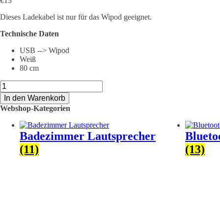
€
13
Dieses Ladekabel ist nur für das Wipod geeignet.
Technische Daten
USB --> Wipod
Weiß
80 cm
WMC-
USB-
In den Warenkorb
KABEL
Webshop-Kategorien
Wipod
Ladekabel
Menge
Badezimmer Lautsprecher
Blueto
(11)
(13)