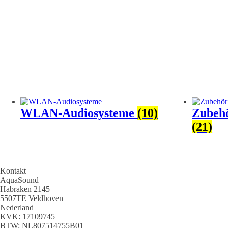
WLAN-Audiosysteme
(10)
Zubehö
(21)
Kontakt
AquaSound
Habraken 2145
5507TE Veldhoven
Nederland
KVK: 17109745
BTW: NL807514755B01