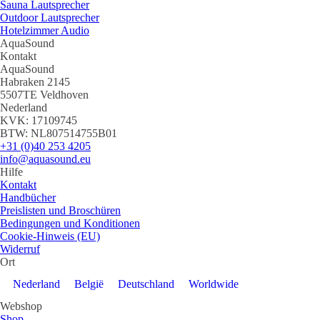
Sauna Lautsprecher
Outdoor Lautsprecher
Hotelzimmer Audio
AquaSound
Kontakt
AquaSound
Habraken 2145
5507TE Veldhoven
Nederland
KVK: 17109745
BTW: NL807514755B01
+31 (0)40 253 4205
info@aquasound.eu
Hilfe
Kontakt
Handbücher
Preislisten und Broschüren
Bedingungen und Konditionen
Cookie-Hinweis (EU)
Widerruf
Ort
Nederland
België
Deutschland
Worldwide
Webshop
Shop