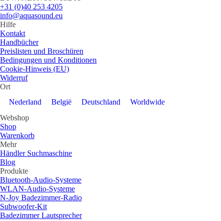
+31 (0)40 253 4205
info@aquasound.eu
Hilfe
Kontakt
Handbücher
Preislisten und Broschüren
Bedingungen und Konditionen
Cookie-Hinweis (EU)
Widerruf
Ort
Nederland
België
Deutschland
Worldwide
Webshop
Shop
Warenkorb
Mehr
Händler Suchmaschine
Blog
Produkte
Bluetooth-Audio-Systeme
WLAN-Audio-Systeme
N-Joy Badezimmer-Radio
Subwoofer-Kit
Badezimmer Lautsprecher