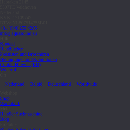
Habraken 2145
5507TE Veldhoven
Nederland
KVK: 17109745
BTW: NL807514755B01
+31 (0)40 253 4205
info@aquasound.eu
Hilfe
Kontakt
Handbücher
Preislisten und Broschüren
Bedingungen und Konditionen
Cookie-Hinweis (EU)
Widerruf
Ort
Nederland
België
Deutschland
Worldwide
Webshop
Shop
Warenkorb
Mehr
Händler Suchmaschine
Blog
Produkte
Bluetooth-Audio-Systeme