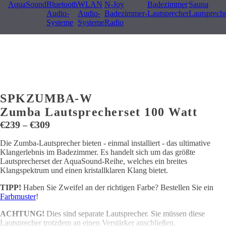
AquaSound
Bluetooth
WLAN
N-Joy
Badezimmer
Sauna
Audio-
Audio-
Badezimmer-
Lautsprecher
Lautsprech
Systeme
Systeme
Radio
SPKZUMBA-W
Zumba Lautsprecherset 100 Watt
Preisspanne:
€
239
€
309
–
€239
Die Zumba-Lautsprecher bieten - einmal installiert - das ultimative
bis
Klangerlebnis im Badezimmer. Es handelt sich um das größte
€309
Lautsprecherset der AquaSound-Reihe, welches ein breites
Klangspektrum und einen kristallklaren Klang bietet.
TIPP!
Haben Sie Zweifel an der richtigen Farbe? Bestellen Sie ein
Farbmuster
!
ACHTUNG!
Dies sind separate Lautsprecher. Sie müssen diese
Lautsprecher trotzdem an einen Verstärker anschließen.