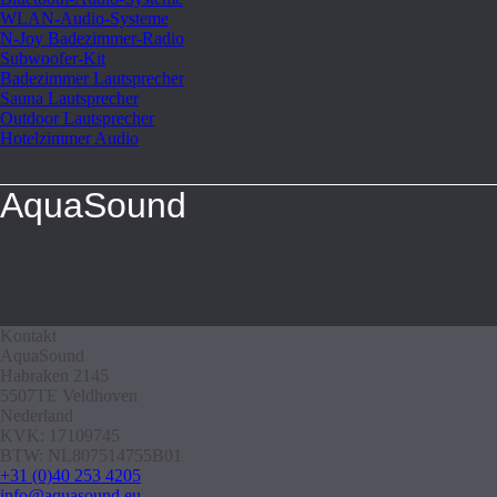
WLAN-Audio-Systeme
N-Joy Badezimmer-Radio
Subwoofer-Kit
Badezimmer Lautsprecher
Sauna Lautsprecher
Outdoor Lautsprecher
Hotelzimmer Audio
AquaSound
Kontakt
AquaSound
Habraken 2145
5507TE Veldhoven
Nederland
KVK: 17109745
BTW: NL807514755B01
+31 (0)40 253 4205
info@aquasound.eu