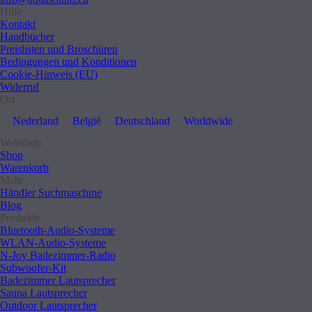
Hilfe
Kontakt
Handbücher
Preislisten und Broschüren
Bedingungen und Konditionen
Cookie-Hinweis (EU)
Widerruf
Ort
Nederland
België
Deutschland
Worldwide
Webshop
Shop
Warenkorb
Mehr
Händler Suchmaschine
Blog
Produkte
Bluetooth-Audio-Systeme
WLAN-Audio-Systeme
N-Joy Badezimmer-Radio
Subwoofer-Kit
Badezimmer Lautsprecher
Sauna Lautsprecher
Outdoor Lautsprecher