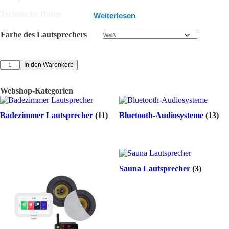
Technische Daten
Weiterlesen
Pro Set mit 2 Stück
Farbe des Lautsprechers
100 Watt MAX
226 x 89 mm (T x H)
206 mm (Größe der Bohrung)
SPKZUMBA-
In den Warenkorb
IPX4
W
Verschiedene Farboptionen
Zumba
Webshop-Kategorien
Lautsprecherset
100
Watt
Badezimmer Lautsprecher
(11)
Bluetooth-Audiosysteme
(13)
Menge
Sauna Lautsprecher
(3)