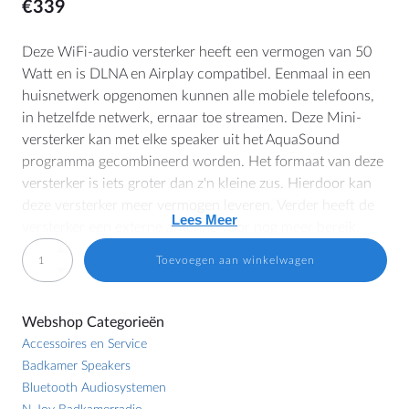
€
339
Deze WiFi-audio versterker heeft een vermogen van 50
Watt en is DLNA en Airplay compatibel. Eenmaal in een
MEER
huisnetwerk opgenomen kunnen alle mobiele telefoons,
in hetzelfde netwerk, ernaar toe streamen. Deze Mini-
Dealer Locator
versterker kan met elke speaker uit het AquaSound
Blog
programma gecombineerd worden. Het formaat van deze
versterker is iets groter dan z'n kleine zus. Hierdoor kan
deze versterker meer vermogen leveren. Verder heeft de
Lees Meer
HULP
versterker een externe antenne voor nog meer bereik.
Contact
WMA50
Toevoegen aan winkelwagen
TIP!
Bekijk ook de optionele
WMA-AB
afstandsbediening
WiFi-
Handleidingen
voor extra gebruiksgemak.
audio
Prijslijsten en Brochures
Webshop Categorieën
versterker
Versterker
Algemene Voorwaarden
Accessoires en Service
50
Badkamer Speakers
Watt
Cookiebeleid (EU)
DLNA / Airplay compatibel
Bluetooth Audiosystemen
aantal
2x 50 Watt MAX
Herroeping