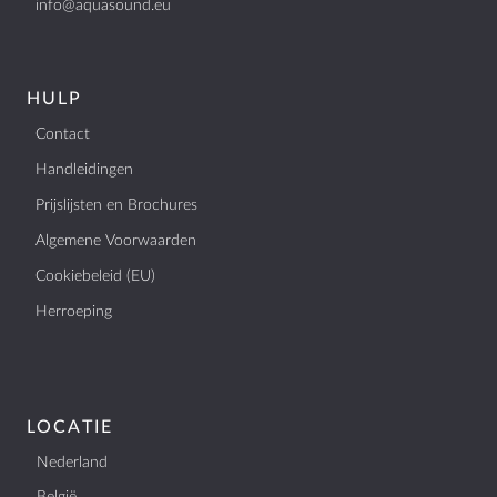
info@aquasound.eu
BTW: NL807514755B01
+31 (0)40 253 4205
info@aquasound.eu
HULP
Contact
Handleidingen
Prijslijsten en Brochures
Algemene Voorwaarden
Cookiebeleid (EU)
Herroeping
LOCATIE
Nederland