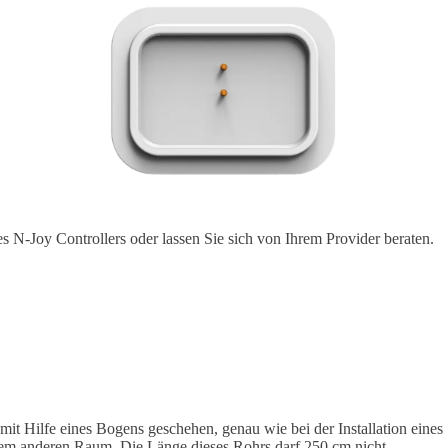
es N-Joy Controllers oder lassen Sie sich von Ihrem Provider beraten.
mit Hilfe eines Bogens geschehen, genau wie bei der Installation eines
nem anderen Raum. Die Länge dieses Rohrs darf 250 cm nicht