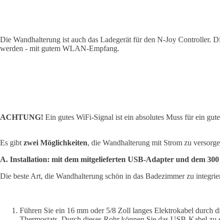
Die Wandhalterung ist auch das Ladegerät für den N-Joy Controller. Die
werden - mit gutem WLAN-Empfang.
ACHTUNG!
Ein gutes WiFi-Signal ist ein absolutes Muss für ein gut
Es gibt
zwei Möglichkeiten
, die Wandhalterung mit Strom zu versorge
A. Installation: mit dem mitgelieferten USB-Adapter und dem 3
Die beste Art, die Wandhalterung schön in das Badezimmer zu integrie
Führen Sie ein 16 mm oder 5/8 Zoll langes Elektrokabel durch die
Thermostats. Durch dieses Rohr können Sie das USB-Kabel zu e