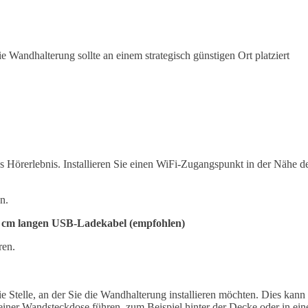
 Wandhalterung sollte an einem strategisch günstigen Ort platziert
es Hörerlebnis. Installieren Sie einen WiFi-Zugangspunkt in der Nähe d
n.
00 cm langen USB-Ladekabel (empfohlen)
ren.
 Stelle, an der Sie die Wandhalterung installieren möchten. Dies kann 
iner Wandsteckdose führen, zum Beispiel hinter der Decke oder in ei