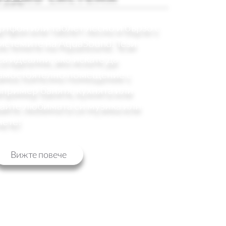
ртфон или таблет лесно и бързо с
системите на AquaSound. Тези
са идеални, ако искате да
самостоятелно помещение с
апример банятя, кухнята или
вайте любимата си музика или
нете!
Вижте повече