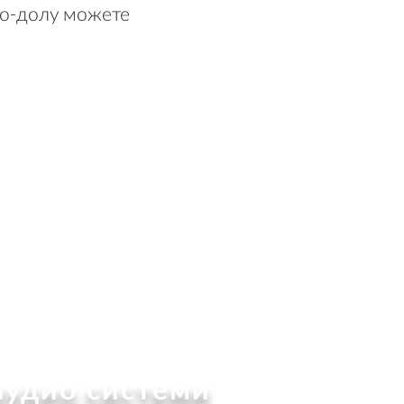
По-долу можете
аудио системи