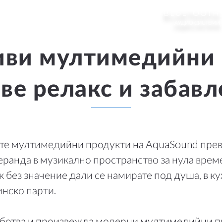
BLUETOOTH
 ВРЪЗКИ
МАГАЗИН
АУДИО СИСТЕМИ
и
Магазин
ви мултимедийни 
ства
 за бисквитки
ве релакс и забав
ПОВЕЧЕ
Търсене на вносител
ОПОЛОЖЕНИЕ
Блог
те мултимедийни продукти на AquaSound прев
nd
веранда в музикално пространство за нула врем
к без значение дали се намирате под душа, в ку
нско парти.
land
de
ботва и произвежда модерни мултимедийни п