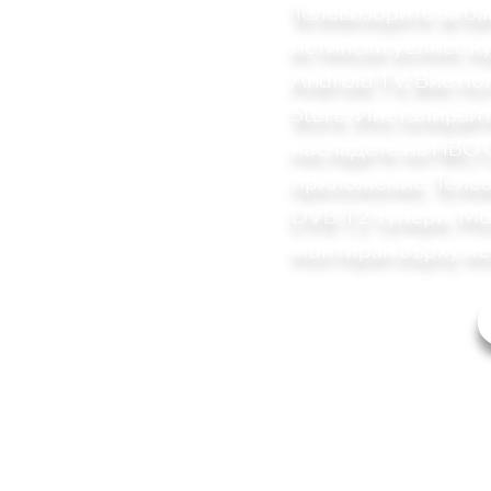
Телевизорите за б
истински уелнес к
Android TV, Вие по
Store. Инсталирай
насладете на HBO G
приложение. Телев
DVB-T2 тунери. Мо
монтиран върху не