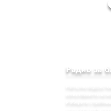
Радио за б
Напълно водоустой
използването на м
Изберете стрийминг
случайте любимата