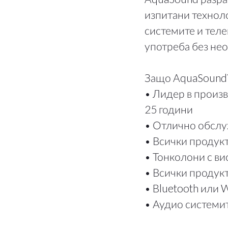
Българс
изпитани техноло
системите и теле
Polska
употреба без не
Защо AquaSound
• Лидер в произ
25 години
• Отлично обслу
• Всички продукт
• Тонколони с ви
• Всички продукт
• Bluetooth или 
• Аудио системит