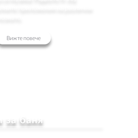
алните приложения на различни
познато.
Вижте повече
 за баня