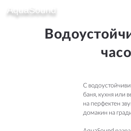
AquaSound
КОНТАКТИ
БЪРЗИ
улица "Манастирска" 42
Контакт
Водоустойчи
1100 София
Ръковод
България
Политика
часо
VAT: BG202276729
+359 878 702 510
aquasound.speakers@gmail.com
МЕСТ
С водоустойчиви
Nederla
баня, кухня или 
на перфектен зву
België
домакин на гради
Deutsch
Worldwi
AquaSound разра