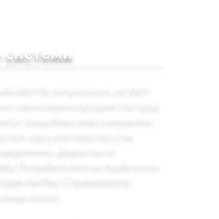
о системи
uetooth? Не непременно, но WiFi
мат някои важни предимства пред
ингът придобива ново измерение.
о към една или няколко стаи
новременно. Директно от
ify. Потребителите на Apple могат
Apple AirPlay. Стриймването
олкова лесно!