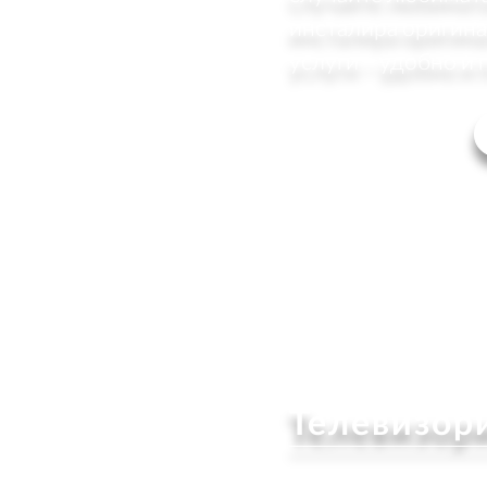
инсталира оригин
услуги – удобно и 
Телевизори