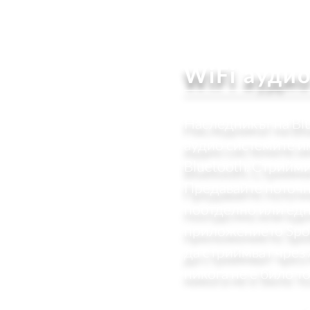
WiFi ауди
Наследникът на Bl
аудио системите и
Bluetooth. Стрийм
Предавайте поточн
поотделно или ед
приложението Spot
да стриймват чрез 
никога не е било т