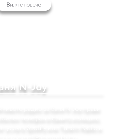
Вижте повече
аня N-Joy
чивото радио за баня N-Joy прави
обилен телефон в банята излишно.
 услуга Spotify или TuneIn Radio и
 си музика! Радиото N-Joy