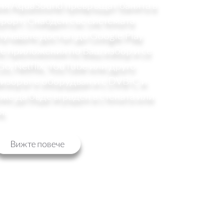
аня AquaSound превръщат банята в
урорт. Снабден със системата
лучавате достъп до Google Play
те приложения по Ваш избор и се
o, Netflix, YouTube или друго
изорът е оборудван и с DVB-C и
же да бъде вграден в стената или
я.
Вижте повече