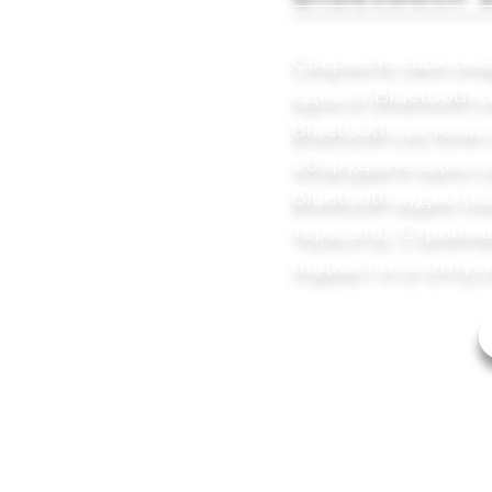
Свържете своя сма
една от Bluetooth 
Bluetooth системи 
оборудвате едно 
Bluetooth аудио (н
терасата). Стрийм
подкаст и се отпус