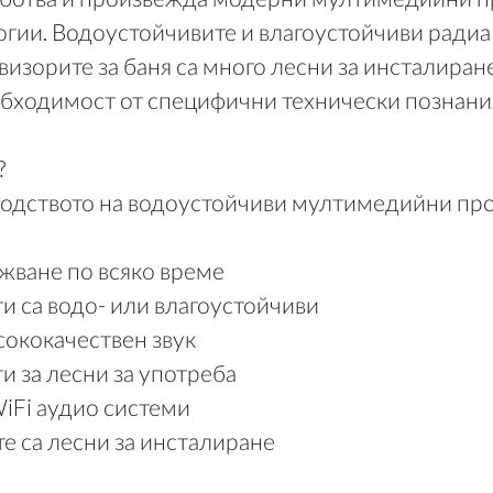
ки
гии. Водоустойчивите и влагоустойчиви радиа 
визорите за баня са много лесни за инсталиране
обходимост от специфични технически познани
?
водството на водоустойчиви мултимедийни про
жване по всяко време
и са водо- или влагоустойчиви
сококачествен звук
и за лесни за употреба
WiFi аудио системи
е са лесни за инсталиране