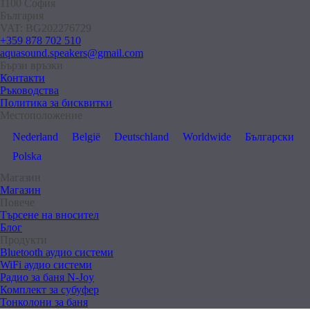
1100 София
България
VAT: BG202276729
+359 878 702 510
aquasound.speakers@gmail.com
Бързи връзки
Контакти
Ръководства
Политика за бисквитки
Местоположение
Nederland
België
Deutschland
Worldwide
Български
Polska
Магазин
Магазин
Повече
Търсене на вносител
Блог
Продукти
Bluetooth аудио системи
WiFi аудио системи
Радио за баня N-Joy
Комплект за субуфер
Тонколони за баня