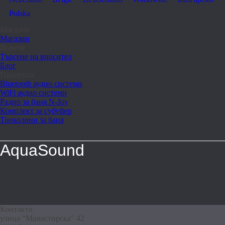
Polska
Магазин
Магазин
Повече
Търсене на вносител
Блог
Продукти
Bluetooth аудио системи
WiFi аудио системи
Радио за баня N-Joy
Комплект за субуфер
Тонколони за баня
AquaSound
Контакти
улица "Манастирска" 42