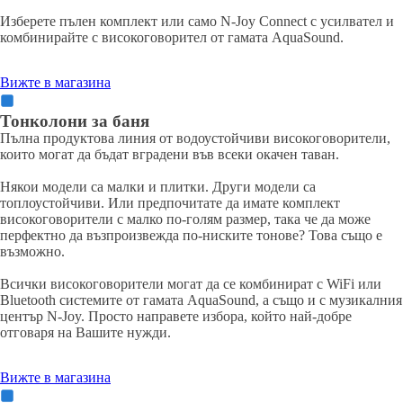
Изберете пълен комплект или само N-Joy Connect с усилвател и
комбинирайте с високоговорител от гамата AquaSound.
Вижте в магазина
Тонколони за баня
Пълна продуктова линия от водоустойчиви високоговорители,
които могат да бъдат вградени във всеки окачен таван.
Някои модели са малки и плитки. Други модели са
топлоустойчиви. Или предпочитате да имате комплект
високоговорители с малко по-голям размер, така че да може
перфектно да възпроизвежда по-ниските тонове? Това също е
възможно.
Всички високоговорители могат да се комбинират с WiFi или
Bluetooth системите от гамата AquaSound, а също и с музикалния
център N-Joy. Просто направете избора, който най-добре
отговаря на Вашите нужди.
Вижте в магазина