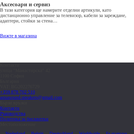
Аксесоари и сервиз
В тази категория ще намерите отделни артикули, като
дистанционно управление за телевизор, кабели за зареждане,
адаптери, стойки за стена…
Вижте в магазина
Контакти
улица "Манастирска" 42
1100 София
България
VAT: BG202276729
+359 878 702 510
aquasound.speakers@gmail.com
Бързи връзки
Контакти
Ръководства
Политика за бисквитки
Местоположение
Nederland
België
Deutschland
Worldwide
Български