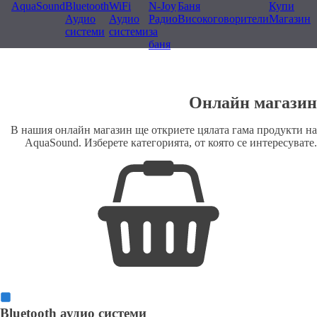
AquaSound
Bluetooth
WiFi
N-Joy
Баня
Купи
Аудио
Аудио
Радио
Високоговорители
Магазин
системи
системи
за
баня
Онлайн магазин
В нашия онлайн магазин ще откриете цялата гама продукти на
AquaSound. Изберете категорията, от която се интересувате.
Bluetooth аудио системи