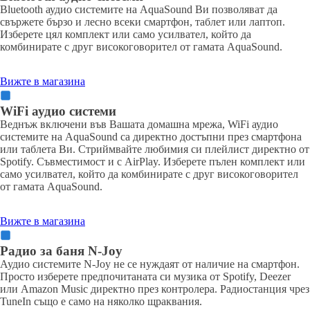
Bluetooth аудио системите на AquaSound Ви позволяват да
свържете бързо и лесно всеки смартфон, таблет или лаптоп.
Изберете цял комплект или само усилвател, който да
комбинирате с друг високоговорител от гамата AquaSound.
Вижте в магазина
WiFi аудио системи
Веднъж включени във Вашата домашна мрежа, WiFi аудио
системите на AquaSound са директно достъпни през смартфона
или таблета Ви. Стриймвайте любимия си плейлист директно от
Spotify. Съвместимост и с AirPlay. Изберете пълен комплект или
само усилвател, който да комбинирате с друг високоговорител
от гамата AquaSound.
Вижте в магазина
Радио за баня N-Joy
Аудио системите N-Joy не се нуждаят от наличие на смартфон.
Просто изберете предпочитаната си музика от Spotify, Deezer
или Amazon Music директно през контролера. Радиостанция чрез
TuneIn също е само на няколко щраквания.